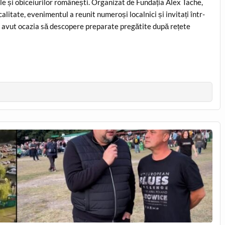
le și obiceiurilor românești. Organizat de Fundația Alex Tache,
calitate, evenimentul a reunit numeroși localnici și invitați într-
u avut ocazia să descopere preparate pregătite după rețete