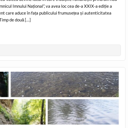
âmnicul Imnului Național”, va avea loc cea de-a XXIX-a ediție a
t care aduce în fața publicului frumusețea și autenticitatea
 Timp de două […]