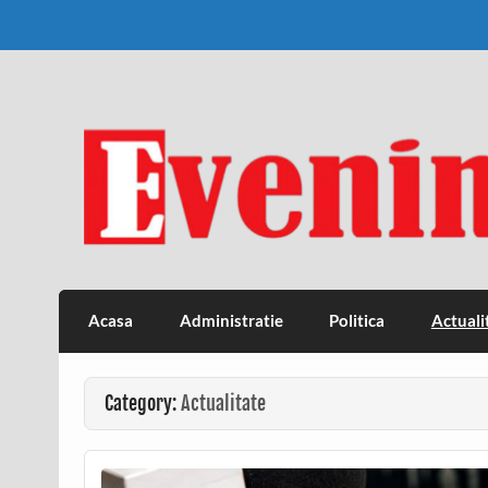
Skip
to
content
Eveniment Valcean
Acasa
Administratie
Politica
Actuali
Category:
Actualitate