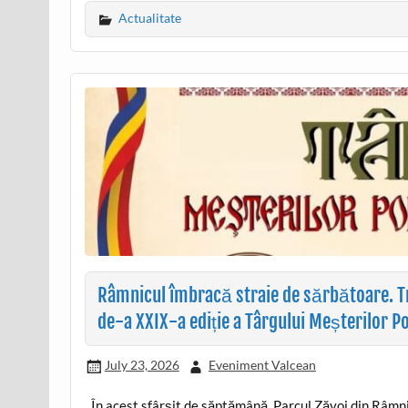
Actualitate
Râmnicul îmbracă straie de sărbătoare. Tr
de-a XXIX-a ediție a Târgului Meșterilor P
July 23, 2026
Eveniment Valcean
În acest sfârșit de săptămână, Parcul Zăvoi din Râmnic