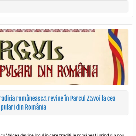
adiția românească revine în Parcul Zăvoi la cea
opulari din România
u Vâlcea devine locul în care tradițiile românești prind din nou