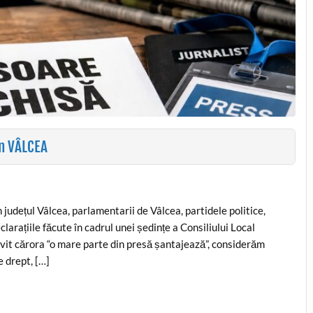
n VÂLCEA
n județul Vâlcea, parlamentarii de Vâlcea, partidele politice,
larațiile făcute în cadrul unei ședințe a Consiliului Local
vit cărora “o mare parte din presă șantajează”, considerăm
e drept, […]