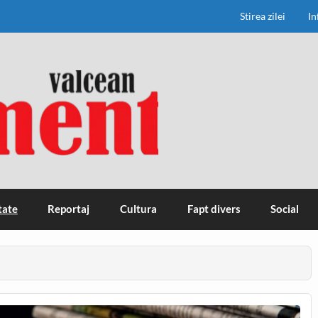
Stirea zilei
In
tate
Reportaj
Cultura
Fapt divers
Social