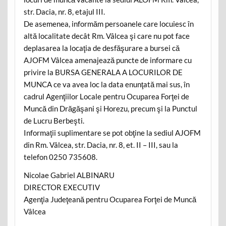
str. Dacia, nr. 8, etajul III.
De asemenea, informăm persoanele care locuiesc în
altă localitate decât Rm. Vâlcea şi care nu pot face
deplasarea la locaţia de desfăşurare a bursei că
AJOFM Vâlcea amenajează puncte de informare cu
privire la BURSA GENERALA A LOCURILOR DE
MUNCA ce va avea loc la data enunţată mai sus, în
cadrul Agenţiilor Locale pentru Ocuparea Forţei de
Muncă din Drăgăşani şi Horezu, precum şi la Punctul
de Lucru Berbeşti.
Informaţii suplimentare se pot obţine la sediul AJOFM
din Rm. Vâlcea, str. Dacia, nr. 8, et. II – III, sau la
telefon 0250 735608.
Nicolae Gabriel ALBINARU
DIRECTOR EXECUTIV
Agenţia Judeţeană pentru Ocuparea Forţei de Muncă
Vâlcea