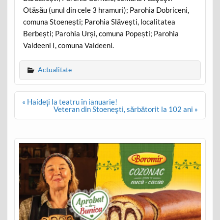
Otăsău (unul din cele 3 hramuri); Parohia Dobriceni,
comuna Stoenești; Parohia Slăvești, localitatea
Berbești; Parohia Urși, comuna Popești; Parohia
Vaideeni I, comuna Vaideeni.
Actualitate
Post
« Haideţi la teatru în ianuarie!
navigation
Veteran din Stoeneşti, sărbătorit la 102 ani »