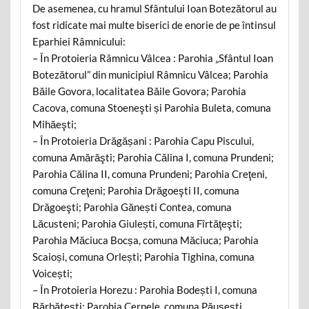
De asemenea, cu hramul Sfântului Ioan Botezătorul au
fost ridicate mai multe biserici de enorie de pe întinsul
Eparhiei Râmnicului:
– În Protoieria Râmnicu Vâlcea : Parohia „Sfântul Ioan
Botezătorul” din municipiul Râmnicu Vâlcea; Parohia
Băile Govora, localitatea Băile Govora; Parohia
Cacova, comuna Stoeneşti și Parohia Buleta, comuna
Mihăeşti;
– În Protoieria Drăgășani : Parohia Capu Piscului,
comuna Amărăşti; Parohia Călina I, comuna Prundeni;
Parohia Călina II, comuna Prundeni; Parohia Creţeni,
comuna Creţeni; Parohia Drăgoeşti II, comuna
Drăgoeşti; Parohia Gănești Contea, comuna
Lăcusteni; Parohia Giulești, comuna Fîrtăţeşti;
Parohia Măciuca Bocșa, comuna Măciuca; Parohia
Scaioși, comuna Orlești; Parohia Tighina, comuna
Voicești;
– În Protoieria Horezu : Parohia Bodești I, comuna
Bărbătești; Parohia Cernele, comuna Păuşeşti