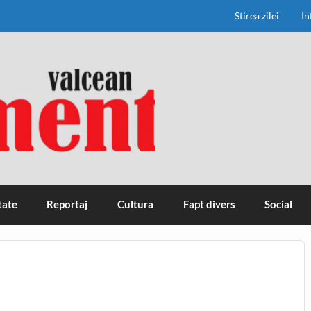
Stirea zilei
In
tate
Reportaj
Cultura
Fapt divers
Social