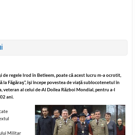
ni
i de regele Irod în Betleem, poate că acest lucru m-a ocrotit,
ă la Făgăraş”, îşi începe povestea de viață sublocotenetul în
, veteran al celui de-Al Doilea Război Mondial, pentru a-l
102 ani.
icate
extul
lui Militar