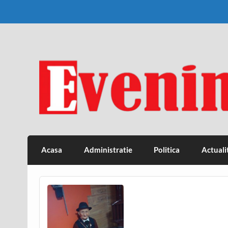
Skip
to
content
Eveniment Valcean
Acasa
Administratie
Politica
Actuali