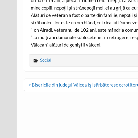
urmă cu 15 ani, a plecat în lumea celor drepţi. La vâr
mine copiii, nepoţii şi strănepoţii mei, ei au grijă ca eu 
Alături de veteran a fost o parte din familie, nepoţii ş
străbunicul lor este un om blând, cu frica lui Dumneze
“Ion Alradi, veteranul de 102 ani, este mândria comune
“La mulţi ani domunule sublocetenet în retragere, resp
Vâlcean”, alături de geniştii vâlceni.
Social
Post
« Bisericile din judeţul Vâlcea îşi sărbătoresc ocrotitor
navigation