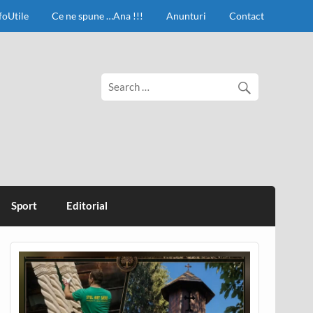
foUtile
Ce ne spune …Ana !!!
Anunturi
Contact
Sport
Editorial