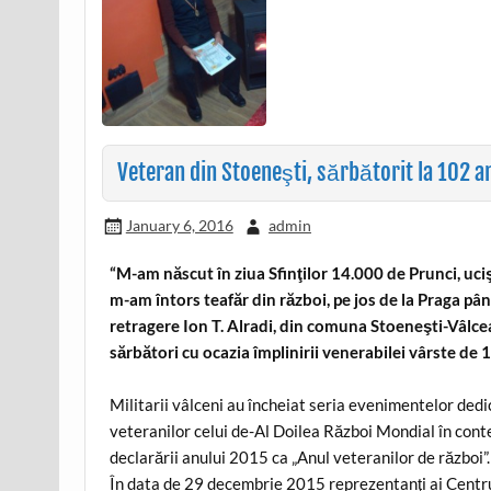
Veteran din Stoeneşti, sărbătorit la 102 a
January 6, 2016
admin
“M-am născut în ziua Sfinţilor 14.000 de Prunci, uciş
m-am întors teafăr din război, pe jos de la Praga pân
retragere Ion T. Alradi, din comuna Stoeneşti-Vâlcea
sărbători cu ocazia împlinirii venerabilei vârste de 
Militarii vâlceni au încheiat seria evenimentelor ded
veteranilor celui de-Al Doilea Război Mondial în cont
declarării anului 2015 ca „Anul veteranilor de război”.
În data de 29 decembrie 2015 reprezentanţi ai Centru