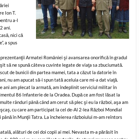
ăriei
re Ion T.
pentru a-l
2 ani.
asă, nici că
”, a spus
eprezentanţii Armatei României şi avansarea onorifică în gradul
uşit să ne spună câteva cuvinte legate de viaţa sa zbuciumată.
scut de bunicii din partea mamei, tata a căzut la datorie în
ni, nu am apucat să-i spun tată aceluia care mi-a dat viaţă.
 ani am plecat la armată, am îndeplinit serviciul militar în
imentul 86 Infanterie de la Oradea. După ce am fost lăsat la
 multe rânduri până când am cerut să plec şi eu la război, aşa am
uşcaş, cu care am participat la cel de-Al 2-lea Război Mondial
i până în Munţii Tatra. La încheierea războiului m-am reîntors
ală, alături de cei doi copii ai mei. Nevasta m-a părăsit în