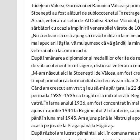
Judeţean Vâlcea, Garnizoanei Râmnicu Vâlcea şi prim
Stoeneşti au fost alături de sublocotenetul în retrage
Alradi, veteran al celui de-Al Doilea Război Mondial, 
sărbători cu ocazia împlinirii venerabilei vârste de 10
„Nu credeam că o să ajung să revăd militarii la mine ac
mai apuc anii ăştia, vă mulşumesc că vă gândiţi la mine
veteranul cu lacrimi în ochi.
După înmânarea diplomelor şi medaliilor oferite de r
de sublocotenent în retragere, distinsul veteran a re
„M-am născut aici la Stoeneştii de Vâlcea, am fost cre
timpul primului război mondial când eu aveam doar 3 a
Când am crescut am vrut şi eu să-mi apăr ţara, la 22 de
perioada 1935 -1936 ca tragător la mitralieră în Reg
vatră, în iarna anului 1936, am fost concentrat în mai
ajuns în aprilie 1944 la Regimentul 2 Infanterie, ca p
până în luna mai 1945. Am ajuns până la Nistru şi apo
acasă pe jos de la Praga până la Făgăraş.
După război am lucrat pământul aici, în comuna mea nat