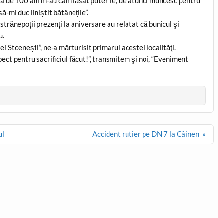
sta de 100 ani m-au cam lăsat puterile, de atunci muncesc pentru
să-mi duc liniştit bătâneţile”.
i strănepoţii prezenţi la aniversare au relatat că bunicul şi
u.
i Stoeneşti”, ne-a mărturisit primarul acestei localităţi.
ect pentru sacrificiul făcut!”, transmitem şi noi, “Eveniment
ul
Accident rutier pe DN 7 la Câineni »