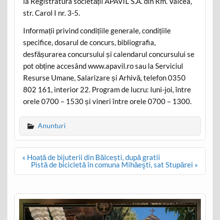
la Registratura societății APAVIL S.A. din Rm. Vâlcea,
str. Carol I nr. 3-5.
Informații privind condițiile generale, condițiile
specifice, dosarul de concurs, bibliografia,
desfășurarea concursului și calendarul concursului se
pot obține accesând www.apavil.ro sau la Serviciul
Resurse Umane, Salarizare și Arhivă, telefon 0350
802 161, interior 22. Program de lucru: luni-joi, între
orele 0700 – 1530 și vineri între orele 0700 – 1300.
Anunturi
Post
« Hoață de bijuterii din Bălcești, după gratii
navigation
Pistă de bicicletă în comuna Mihăeşti, sat Stupărei »