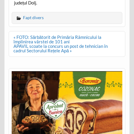
județul Dolj.
Fapt divers
Post
« FOTO: Sărbătorit de Primăria Râmnicului la
navigation
împlinirea vârstei de 101 ani
APAVIL scoate la concurs un post de tehnician în
cadrul Sectorului Rețele Apă »