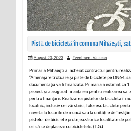
Pistă de bicicletă în comuna Mihăeşti, sa
August 23, 2023
Eveniment Valcean
Primăria Mihăeşti a încheiat contractul pentru realiza
“Amenajare trotuare şi piste de biciclete pe DN64, sa
documentaţia va fi finalizată. Primăria a estimat că 1
proiect şi a asigurat finanţarea pentru realizarea sa 
pentru finanţare. Realizarea pistelor de bicicleta în 
localnic, inclusiv cei vârstnici, folosesc biciclete pent
naveta la locurile de muncă sau la unităţile de învăţăm
pistelor de biciclete protejează orice localitate de p
ori să se deplaseze cu bicicletele. (T.G.)