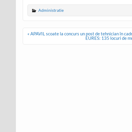
Administratie
Post
« APAVIL scoate la concurs un post de tehnician în cad
navigation
EURES: 135 locuri de m