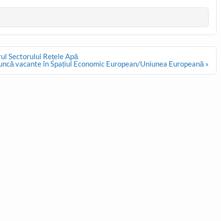
rul Sectorului Rețele Apă
uncă vacante în Spațiul Economic European/Uniunea Europeană »