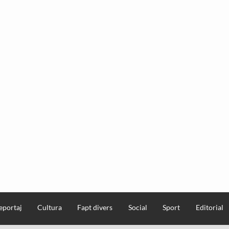
eportaj
Cultura
Fapt divers
Social
Sport
Editorial