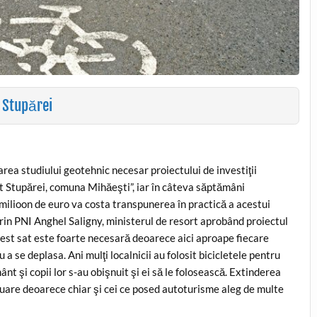
t Stupărei
rea studiului geotehnic necesar proiectului de investiţii
t Stupărei, comuna Mihăeşti”, iar în câteva săptămâni
 milioon de euro va costa transpunerea în practică a acestui
prin PNI Anghel Saligny, ministerul de resort aprobând proiectul
acest sat este foarte necesară deoarece aici aproape fiecare
ru a se deplasa. Ani mulţi localnicii au folosit bicicletele pentru
ânt şi copii lor s-au obişnuit şi ei să le folosească. Extinderea
oluare deoarece chiar şi cei ce posed autoturisme aleg de multe