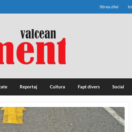
Stirea zilei
In
tate
Reportaj
Cultura
Fapt divers
Social