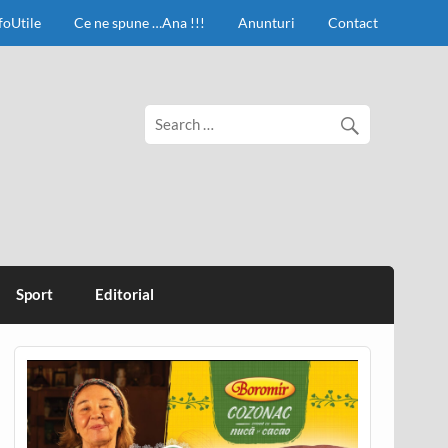
foUtile
Ce ne spune …Ana !!!
Anunturi
Contact
Sport
Editorial