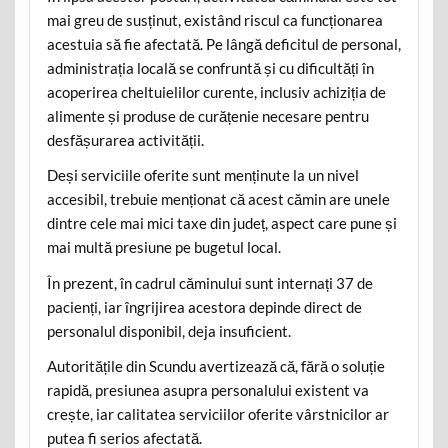
mai greu de susținut, existând riscul ca funcționarea
acestuia să fie afectată. Pe lângă deficitul de personal,
administrația locală se confruntă și cu dificultăți în
acoperirea cheltuielilor curente, inclusiv achiziția de
alimente și produse de curățenie necesare pentru
desfășurarea activității.
Deși serviciile oferite sunt menținute la un nivel
accesibil, trebuie menționat că acest cămin are unele
dintre cele mai mici taxe din județ, aspect care pune și
mai multă presiune pe bugetul local.
În prezent, în cadrul căminului sunt internați 37 de
pacienți, iar îngrijirea acestora depinde direct de
personalul disponibil, deja insuficient.
Autoritățile din Scundu avertizează că, fără o soluție
rapidă, presiunea asupra personalului existent va
crește, iar calitatea serviciilor oferite vârstnicilor ar
putea fi serios afectată.