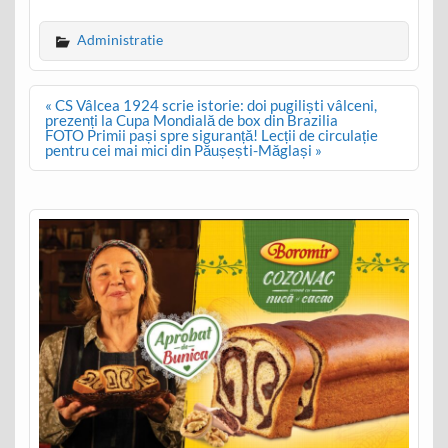
Administratie
Post
« CS Vâlcea 1924 scrie istorie: doi pugiliști vâlceni,
navigation
prezenți la Cupa Mondială de box din Brazilia
FOTO Primii pași spre siguranță! Lecții de circulație
pentru cei mai mici din Păușești-Măglași »