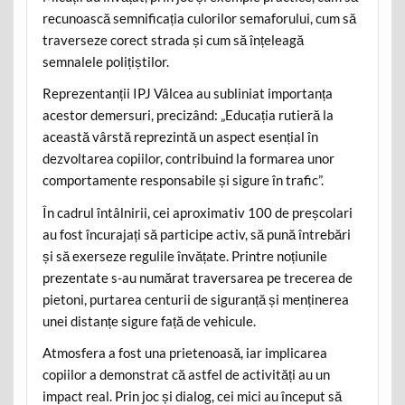
recunoască semnificația culorilor semaforului, cum să
traverseze corect strada și cum să înțeleagă
semnalele polițiștilor.
Reprezentanții IPJ Vâlcea au subliniat importanța
acestor demersuri, precizând: „Educația rutieră la
această vârstă reprezintă un aspect esențial în
dezvoltarea copiilor, contribuind la formarea unor
comportamente responsabile și sigure în trafic”.
În cadrul întâlnirii, cei aproximativ 100 de preșcolari
au fost încurajați să participe activ, să pună întrebări
și să exerseze regulile învățate. Printre noțiunile
prezentate s-au numărat traversarea pe trecerea de
pietoni, purtarea centurii de siguranță și menținerea
unei distanțe sigure față de vehicule.
Atmosfera a fost una prietenoasă, iar implicarea
copiilor a demonstrat că astfel de activități au un
impact real. Prin joc și dialog, cei mici au început să