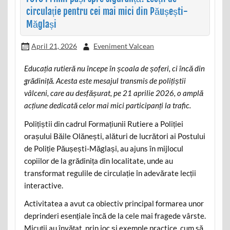
circulație pentru cei mai mici din Păușești-
Măglași
April 21, 2026
Eveniment Valcean
Educația rutieră nu începe în școala de șoferi, ci încă din
grădiniță. Acesta este mesajul transmis de polițiștii
vâlceni, care au desfășurat, pe 21 aprilie 2026, o amplă
acțiune dedicată celor mai mici participanți la trafic.
Polițiștii din cadrul Formațiunii Rutiere a Poliției
orașului Băile Olănești, alături de lucrători ai Postului
de Poliție Păușești-Măglași, au ajuns în mijlocul
copiilor de la grădinița din localitate, unde au
transformat regulile de circulație în adevărate lecții
interactive.
Activitatea a avut ca obiectiv principal formarea unor
deprinderi esențiale încă de la cele mai fragede vârste.
Micuții au învățat, prin joc și exemple practice, cum să