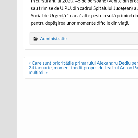
În cursul anului 2020, 45 de persoane (venite din propri
sau trimise de U.P.U. din cadrul Spitalului Judeţean) a
Social de Urgenţă ”Ioana”, alte peste o sută primind do
pentru depăşirea unor momente dificile din viaţă.
Administratie
Post
« Care sunt priorităţile primarului Alexandru Dediu p
navigation
24 ianuarie, moment inedit propus de Teatrul Anton Pan
mulțimii »