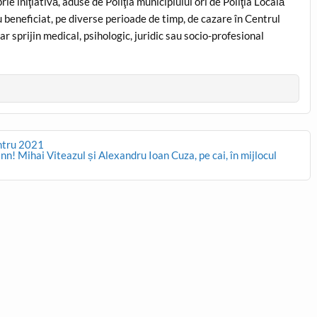
e iniţiativă, aduse de Poliţia municipiului ori de Poliţia Locală
u beneficiat, pe diverse perioade de timp, de cazare în Centrul
ar sprijin medical, psihologic, juridic sau socio-profesional
entru 2021
n! Mihai Viteazul și Alexandru Ioan Cuza, pe cai, în mijlocul