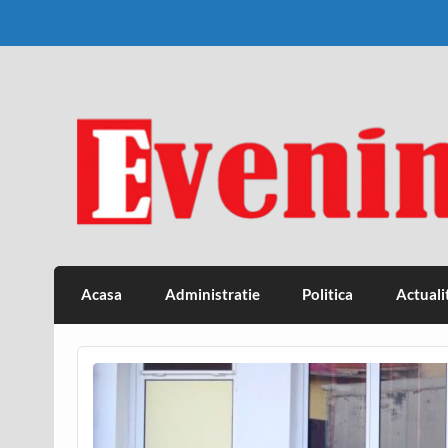
Skip
to
content
Eveniment Valcean
Acasa
Administratie
Politica
Actuali