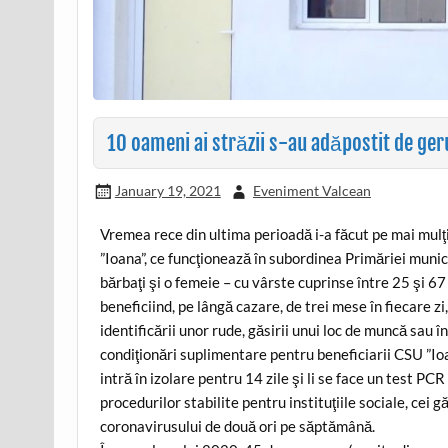
10 oameni ai străzii s-au adăpostit de geru
January 19, 2021
Eveniment Valcean
Vremea rece din ultima perioadă i-a făcut pe mai mulţ
”Ioana”, ce funcţionează în subordinea Primăriei mun
bărbaţi şi o femeie – cu vârste cuprinse între 25 şi 67
beneficiind, pe lângă cazare, de trei mese în fiecare zi
identificării unor rude, găsirii unui loc de muncă sa
condiţionări suplimentare pentru beneficiarii CSU ”Ioa
intră în izolare pentru 14 zile şi li se face un test P
procedurilor stabilite pentru instituţiile sociale, cei g
coronavirusului de două ori pe săptămână.