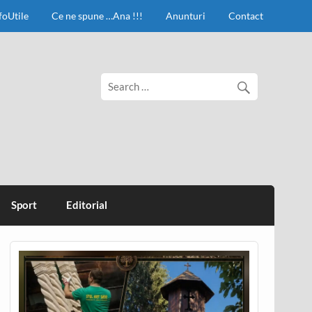
foUtile
Ce ne spune …Ana !!!
Anunturi
Contact
Sport
Editorial