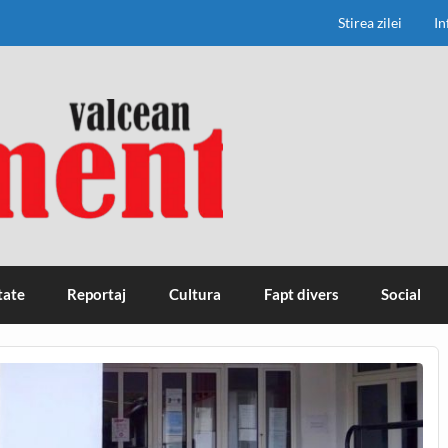
Stirea zilei
In
tate
Reportaj
Cultura
Fapt divers
Social