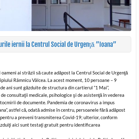
rile iernii la Centrul Social de Urgenţă ”Ioana”
i oameni ai străzii să caute adăpost la Centrul Social de Urgenţă
icipiului Râmnicu Vâlcea. La acest moment, 10 persoane – 9
 de ani sunt găzduite de structura din cartierul ”1 Mai”,
, de consultaţii medicale, psihologice şi de asistenţă în vederea
u întocmirii de documente. Pandemia de coronavirus a impus
na”, astfel că, odată admise în centru, persoanele fără adăpost
CR pentru a preveni transmiterea Covid-19; ulterior, conform
ăzduiţi aici sunt testaţi gratuit pentru identificarea