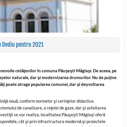
u Dediu pentru 2021
 nevoile cetăţenilor în comuna Păuşeşti Măglaşi. De aceea, pe
i gayelor naturale, dar şi modernizarea drumurilor. Nu de puţine
ităţi poate atrage popularea comunei, dar şi deyvoltarea
iniţă nouă, conform normelor şi cerinţelor didactice.
istemului de canalizare, a reţelei de gaze, dar şi asfaltarea
estiţii se vor realiza, localitatea Păuşeşti Măglaşi oferă
isponibile, cât şi prin infrastructura modernă şi proiectele