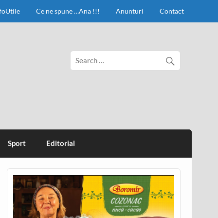
foUtile
Ce ne spune …Ana !!!
Anunturi
Contact
Sport
Editorial