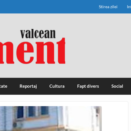
Stirea zilei
In
tate
Reportaj
Cultura
Fapt divers
Social