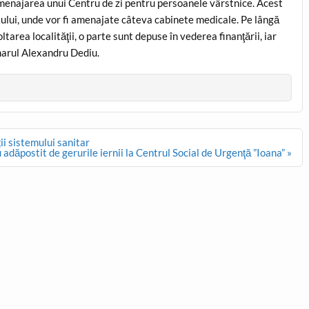
 amenajarea unui Centru de zi pentru persoanele vârstnice. Acest
ântului, unde vor fi amenajate câteva cabinete medicale. Pe lângă
tarea localităţii, o parte sunt depuse în vederea finanţării, iar
imarul Alexandru Dediu.
i sistemului sanitar
 adăpostit de gerurile iernii la Centrul Social de Urgenţă ”Ioana” »