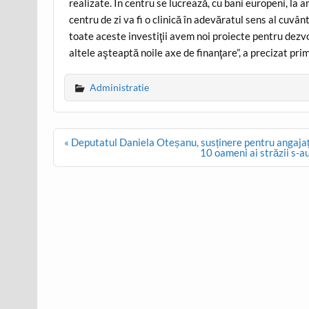
realizate. În centru se lucrează, cu bani europeni, la
centru de zi va fi o clinică în adevăratul sens al cuv
toate aceste investiţii avem noi proiecte pentru dezvol
altele aşteaptă noile axe de finanţare”, a precizat pr
Administratie
Post
« Deputatul Daniela Oteșanu, susținere pentru angajați
navigation
10 oameni ai străzii s-au