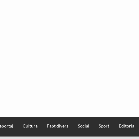
eportaj
Cultura
Fapt divers
Social
Sport
Editorial