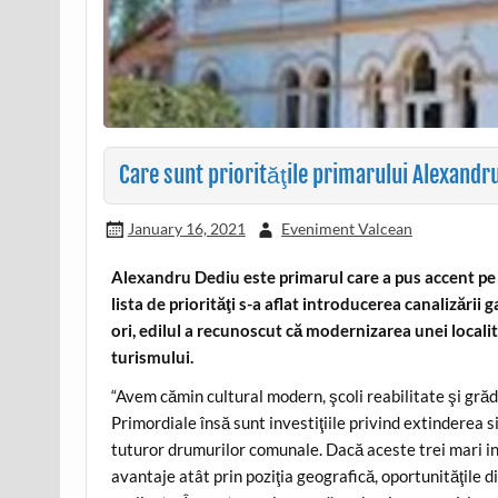
Care sunt priorităţile primarului Alexandr
January 16, 2021
Eveniment Valcean
Alexandru Dediu este primarul care a pus accent pe
lista de priorităţi s-a aflat introducerea canalizări
ori, edilul a recunoscut că modernizarea unei local
turismului.
“Avem cămin cultural modern, şcoli reabilitate şi grăd
Primordiale însă sunt investiţiile privind extinderea s
tuturor drumurilor comunale. Dacă aceste trei mari inv
avantaje atât prin poziţia geografică, oportunităţile d