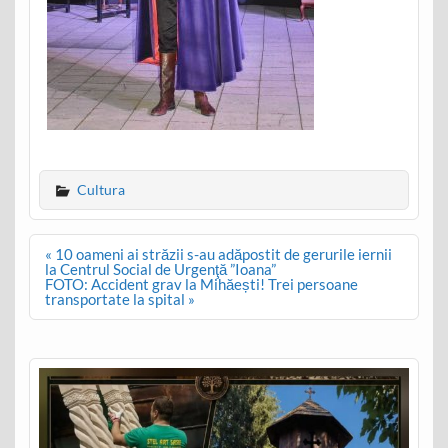
Cultura
Post
« 10 oameni ai străzii s-au adăpostit de gerurile iernii
navigation
la Centrul Social de Urgenţă ”Ioana”
FOTO: Accident grav la Mihăești! Trei persoane
transportate la spital »