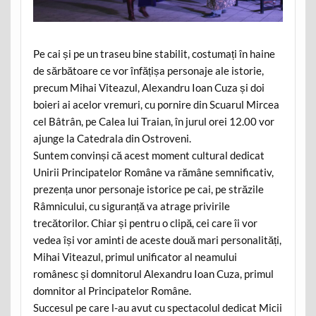
Pe cai și pe un traseu bine stabilit, costumați în haine
de sărbătoare ce vor înfățișa personaje ale istorie,
precum Mihai Viteazul, Alexandru Ioan Cuza și doi
boieri ai acelor vremuri, cu pornire din Scuarul Mircea
cel Bâtrân, pe Calea lui Traian, în jurul orei 12.00 vor
ajunge la Catedrala din Ostroveni.
Suntem convinși că acest moment cultural dedicat
Unirii Principatelor Române va rămâne semnificativ,
prezența unor personaje istorice pe cai, pe străzile
Râmnicului, cu siguranță va atrage privirile
trecătorilor. Chiar și pentru o clipă, cei care îi vor
vedea își vor aminti de aceste două mari personalități,
Mihai Viteazul, primul unificator al neamului
românesc și domnitorul Alexandru Ioan Cuza, primul
domnitor al Principatelor Române.
Succesul pe care l-au avut cu spectacolul dedicat Micii