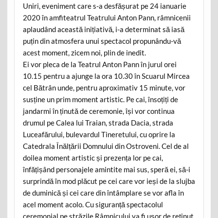
Uniri, eveniment care s-a desfășurat pe 24 ianuarie
2020 în amfiteatrul Teatrului Anton Pann, râmnicenii
aplaudând această inițiativă, i-a determinat să iasă
puțin din atmosfera unui spectacol propunându-vă
acest moment, zicem noi, plin de inedit.
Ei vor pleca de la Teatrul Anton Pann în jurul orei
10.15 pentru a ajunge la ora 10.30 în Scuarul Mircea
cel Bătrân unde, pentru aproximativ 15 minute, vor
susține un prim moment artistic. Pe cai, însoțiți de
jandarmi în ținută de ceremonie, își vor continua
drumul pe Calea lui Traian, strada Dacia, strada
Luceafărului, bulevardul Tineretului, cu oprire la
Catedrala Înălțării Domnului din Ostroveni. Cel de al
doilea moment artistic și prezența lor pe cai,
înfățișând personajele amintite mai sus, speră ei, să-i
surprindă în mod plăcut pe cei care vor ieși de la slujba
de duminică și cei care din întâmplare se vor afla în
acel moment acolo. Cu siguranță spectacolul
ceremonial pe străzile Râmnicului va fi ușor de reținut,