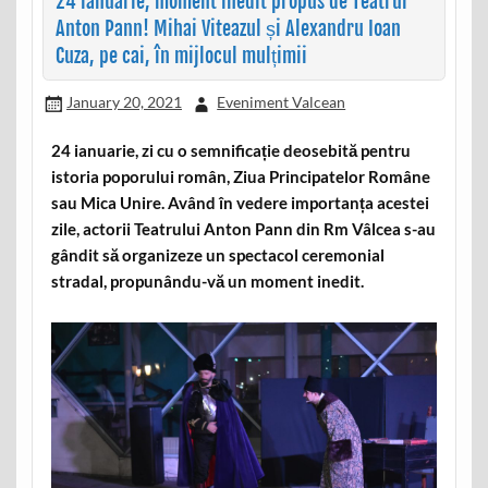
24 ianuarie, moment inedit propus de Teatrul
Anton Pann! Mihai Viteazul și Alexandru Ioan
Cuza, pe cai, în mijlocul mulțimii
January 20, 2021
Eveniment Valcean
24 ianuarie, zi cu o semnificație deosebită pentru
istoria poporului român, Ziua Principatelor Române
sau Mica Unire. Având în vedere importanța acestei
zile, actorii Teatrului Anton Pann din Rm Vâlcea s-au
gândit să organizeze un spectacol ceremonial
stradal, propunându-vă un moment inedit.