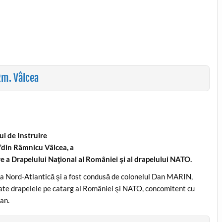
Rm. Vâlcea
ui de Instruire
”din Râmnicu Vâlcea, a
are a Drapelului Naţional al
României şi al drapelului NATO.
ţa Nord-Atlantică şi a fost condusă de colonelul Dan MARIN,
lțate drapelele pe catarg al României şi NATO, concomitent cu
an.