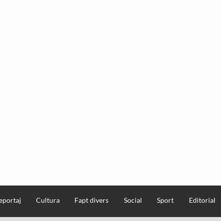
eportaj
Cultura
Fapt divers
Social
Sport
Editorial