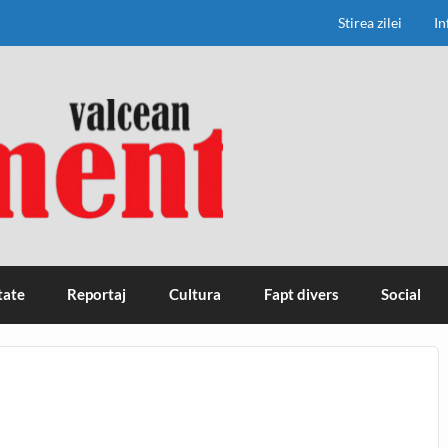
Stirea zilei
In
tate
Reportaj
Cultura
Fapt divers
Social