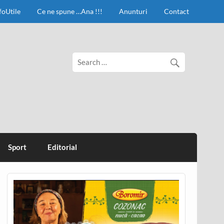
foUtile
Ce ne spune …Ana !!!
Anunturi
Contact
Sport
Editorial