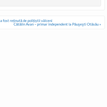
 fost reținută de polițiștii vâlceni
Cătălin Avan – primar independent la Păuşeşti Otăsău »