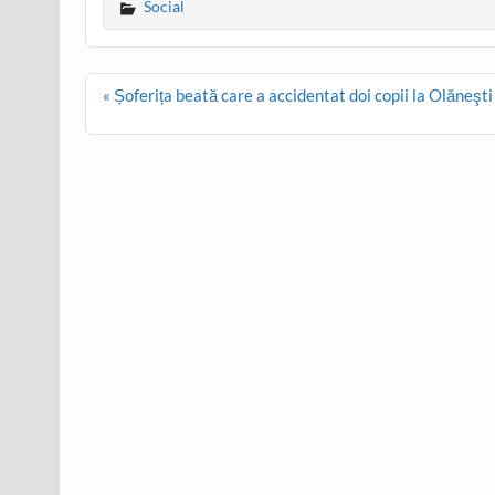
Social
Post
« Șoferița beată care a accidentat doi copii la Olăneşti a
navigation