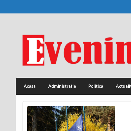
Skip
to
content
Eveniment Valcean
Acasa
Administratie
Politica
Actuali