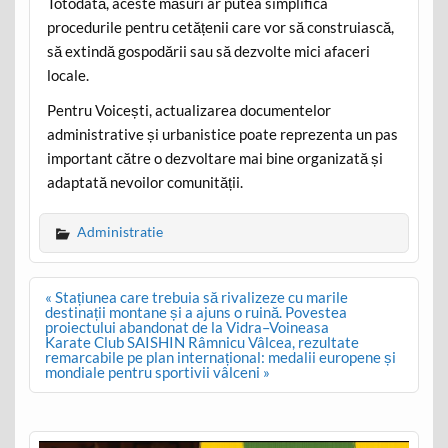
Totodată, aceste măsuri ar putea simplifica
procedurile pentru cetățenii care vor să construiască,
să extindă gospodării sau să dezvolte mici afaceri
locale.
Pentru Voicești, actualizarea documentelor
administrative și urbanistice poate reprezenta un pas
important către o dezvoltare mai bine organizată și
adaptată nevoilor comunității.
Administratie
Post
« Stațiunea care trebuia să rivalizeze cu marile
navigation
destinații montane și a ajuns o ruină. Povestea
proiectului abandonat de la Vidra–Voineasa
Karate Club SAISHIN Râmnicu Vâlcea, rezultate
remarcabile pe plan internațional: medalii europene și
mondiale pentru sportivii vâlceni »