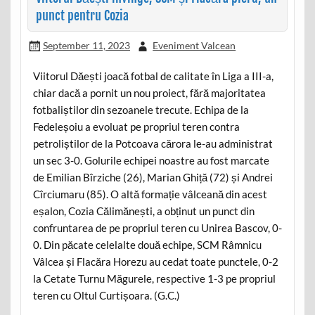
punct pentru Cozia
September 11, 2023
Eveniment Valcean
Viitorul Dăești joacă fotbal de calitate în Liga a III-a,
chiar dacă a pornit un nou proiect, fără majoritatea
fotbaliștilor din sezoanele trecute. Echipa de la
Fedeleșoiu a evoluat pe propriul teren contra
petroliștilor de la Potcoava cărora le-au administrat
un sec 3-0. Golurile echipei noastre au fost marcate
de Emilian Bîrziche (26), Marian Ghiță (72) și Andrei
Cîrciumaru (85). O altă formație vâlceană din acest
eșalon, Cozia Călimănești, a obținut un punct din
confruntarea de pe propriul teren cu Unirea Bascov, 0-
0. Din păcate celelalte două echipe, SCM Râmnicu
Vâlcea și Flacăra Horezu au cedat toate punctele, 0-2
la Cetate Turnu Măgurele, respective 1-3 pe propriul
teren cu Oltul Curtișoara. (G.C.)