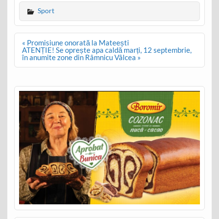
Sport
Post
« Promisiune onorată la Mateești
navigation
ATENȚIE! Se oprește apa caldă marți, 12 septembrie,
în anumite zone din Râmnicu Vâlcea »