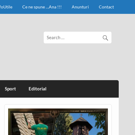
foUtile
Ce ne spune …Ana !!!
Anunturi
Contact
Sport
Editorial