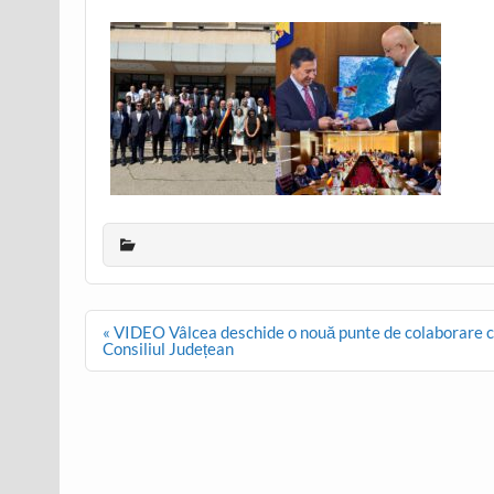
Post
« VIDEO Vâlcea deschide o nouă punte de colaborare cu T
navigation
Consiliul Județean