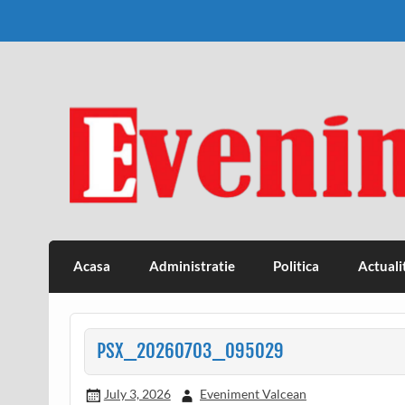
Skip
to
content
Eveniment Valcean
Acasa
Administratie
Politica
Actuali
PSX_20260703_095029
July 3, 2026
Eveniment Valcean