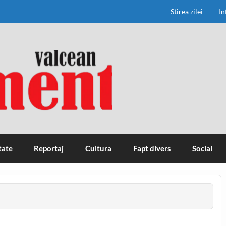
Stirea zilei
In
tate
Reportaj
Cultura
Fapt divers
Social