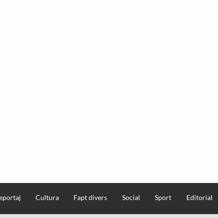
eportaj
Cultura
Fapt divers
Social
Sport
Editorial