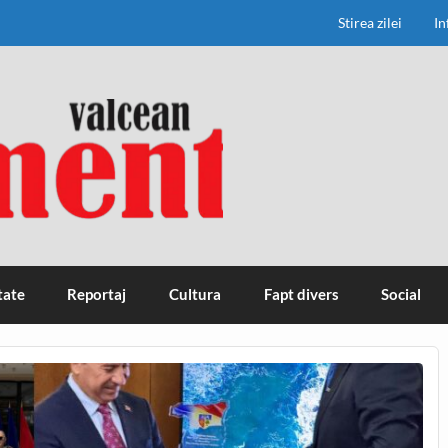
Stirea zilei
In
tate
Reportaj
Cultura
Fapt divers
Social