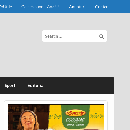
foUtile
Ce ne spune …Ana !!!
Anunturi
Contact
Sport
Editorial