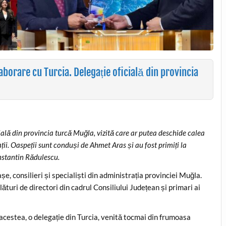
borare cu Turcia. Delegație oficială din provincia
cială din provincia turcă Muğla, vizită care ar putea deschide calea
ii. Oaspeții sunt conduși de Ahmet Aras și au fost primiți la
onstantin Rădulescu.
șe, consilieri și specialiști din administrația provinciei Muğla.
alături de directori din cadrul Consiliului Județean și primari ai
acestea, o delegație din Turcia, venită tocmai din frumoasa