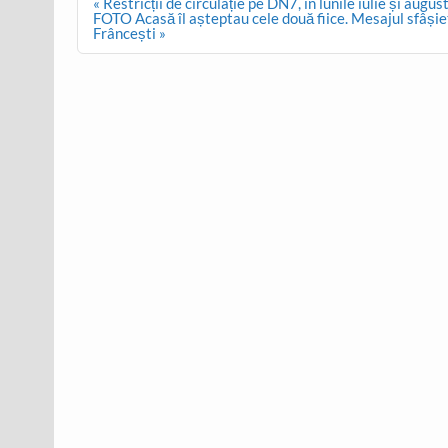
Post
« Restricții de circulație pe DN7, în lunile iulie și aug
navigation
FOTO Acasă îl așteptau cele două fiice. Mesajul sfâșiet
Frâncești »