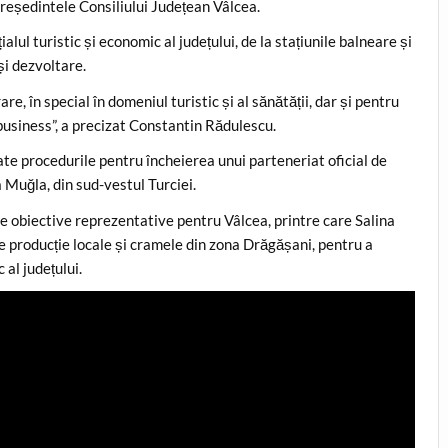
reședintele Consiliului Județean Vâlcea.
alul turistic și economic al județului, de la stațiunile balneare și
și dezvoltare.
e, în special în domeniul turistic și al sănătății, dar și pentru
business”, a precizat Constantin Rădulescu.
ate procedurile pentru încheierea unui parteneriat oficial de
 Muğla, din sud-vestul Turciei.
lte obiective reprezentative pentru Vâlcea, printre care Salina
e producție locale și cramele din zona Drăgășani, pentru a
 al județului.