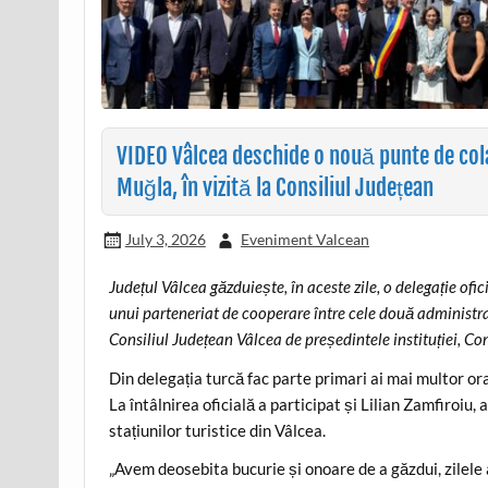
VIDEO Vâlcea deschide o nouă punte de cola
Muğla, în vizită la Consiliul Județean
July 3, 2026
Eveniment Valcean
Județul Vâlcea găzduiește, în aceste zile, o delegație ofi
unui parteneriat de cooperare între cele două administraț
Consiliul Județean Vâlcea de președintele instituției, C
Din delegația turcă fac parte primari ai mai multor ora
La întâlnirea oficială a participat și Lilian Zamfiroiu, 
stațiunilor turistice din Vâlcea.
„Avem deosebita bucurie și onoare de a găzdui, zilele 