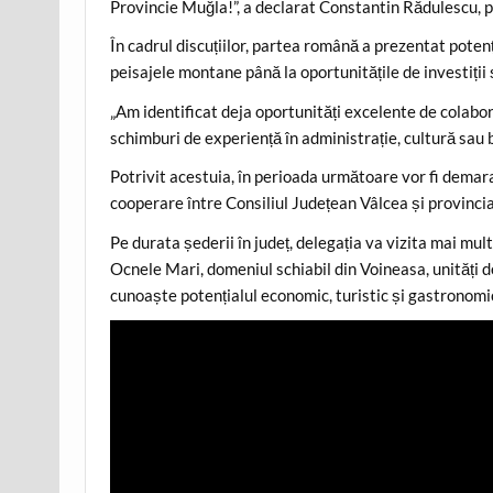
Provincie Muğla!”, a declarat Constantin Rădulescu, p
În cadrul discuțiilor, partea română a prezentat potenți
peisajele montane până la oportunitățile de investiții 
„Am identificat deja oportunități excelente de colaborar
schimburi de experiență în administrație, cultură sau 
Potrivit acestuia, în perioada următoare vor fi demar
cooperare între Consiliul Județean Vâlcea și provincia
Pe durata șederii în județ, delegația va vizita mai mu
Ocnele Mari, domeniul schiabil din Voineasa, unități d
cunoaște potențialul economic, turistic și gastronomic