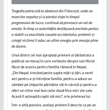
Tragedia petrecută la abatorul din Frâncești, unde un
muncitor nepalez și-a pierdut viața în timpul
programului de lucru, continuă să provoace un val de
emoție. În timp ce autoritățile desfășoară ancheta pentru
a stabili cu exactitate cauzele accidentului, prietenii și
colegii victimei îi aduc un ultim omagiu prin mesaje pline
de durere.
Unul dintre cei mai apropiați prieteni ai bărbatului a
publicat un mesaj în care vorbește despre sacrificiul
făcut de acesta pentru familia rămasă în Nepal.
„Din Nepal, trecând peste șapte mări și țări, a venit
aici pentru a-și întreține familia, pentru a aduce un
zâmbet pe chipurile părinților săi în vârstă și pentru a
oferi un viitor mai bun celor două fiice mici ale sale.
Acasă îl așteaptă copiii săi mici”, srie prietenul lui.
Într-o altă postare, același prieten îl descrie ca pe un