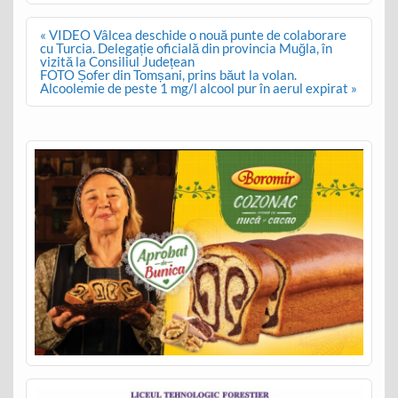
Post
« VIDEO Vâlcea deschide o nouă punte de colaborare
navigation
cu Turcia. Delegație oficială din provincia Muğla, în
vizită la Consiliul Județean
FOTO Șofer din Tomșani, prins băut la volan.
Alcoolemie de peste 1 mg/l alcool pur în aerul expirat »