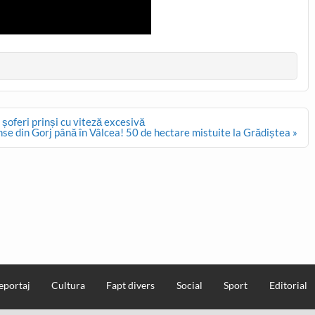
șoferi prinși cu viteză excesivă
inse din Gorj până în Vâlcea! 50 de hectare mistuite la Grădiștea »
eportaj
Cultura
Fapt divers
Social
Sport
Editorial