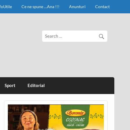
foUtile
Ce ne spune …Ana !!!
Anunturi
Contact
Sport
Editorial