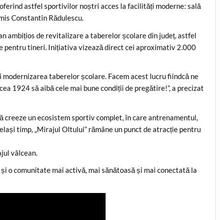
erind astfel sportivilor noștri acces la facilități moderne: sală
nsmis Constantin Rădulescu.
lan ambițios de revitalizare a taberelor școlare din județ, astfel
 pentru tineri. Inițiativa vizează direct cei aproximativ 2.000
i modernizarea taberelor școlare. Facem acest lucru fiindcă ne
cea 1924 să aibă cele mai bune condiții de pregătire!”, a precizat
să creeze un ecosistem sportiv complet, în care antrenamentul,
elași timp, „Mirajul Oltului” rămâne un punct de atracție pentru
ajul vâlcean.
 și o comunitate mai activă, mai sănătoasă și mai conectată la