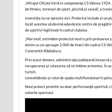
„Mirajul Oltului intră în componența CS Vâlcea 1924, of
de fitness, terenuri de sport, piscină și saună”, a tra
Investiția nu se oprește aici. Proiectul include și un p
încât acestea să devină adevărate centre de pregătire
de sportivi legitimați în cadrul clubului.
„Mai mult, extindem proiectul nostru prin preluarea ș
dorim ca cei aproape 2.000 de tineri din cadrul CS Vâl
Constantin Rădulescu.
Prin acest demers, administrația județeană încearcă 
recuperarea și relaxarea să se îmbine armonios. În ac
turiști,
consolidându-și rolul de spațiu multifuncțional în peis
Noul proiect promite nu doar performanță sportivă, ci
valorile sportului.