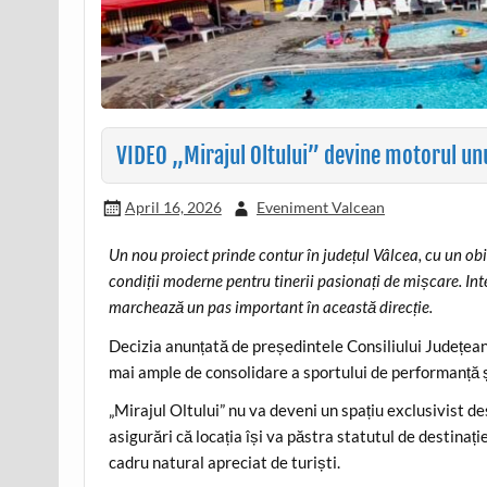
VIDEO „Mirajul Oltului” devine motorul unui
April 16, 2026
Eveniment Valcean
Un nou proiect prinde contur în județul Vâlcea, cu un obie
condiții moderne pentru tinerii pasionați de mișcare. In
marchează un pas important în această direcție.
Decizia anunțată de președintele Consiliului Județean
mai ample de consolidare a sportului de performanță și
„Mirajul Oltului” nu va deveni un spațiu exclusivist des
asigurări că locația își va păstra statutul de destinaț
cadru natural apreciat de turiști.