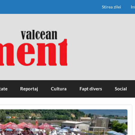
Stirea zilei
In
tate
Reportaj
Cultura
Fapt divers
Social