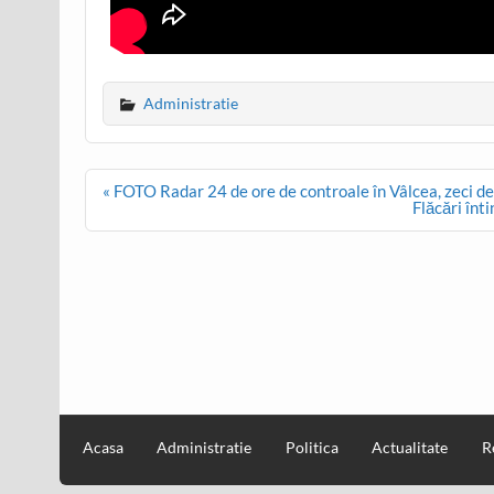
Administratie
Post
« FOTO Radar 24 de ore de controale în Vâlcea, zeci de 
navigation
Flăcări înt
Acasa
Administratie
Politica
Actualitate
R