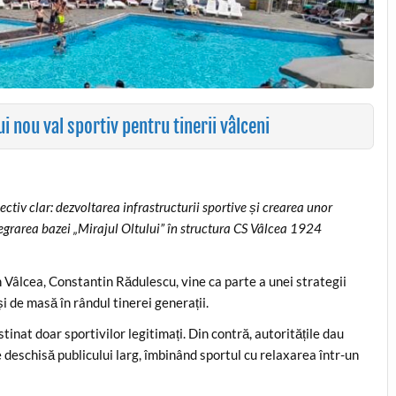
 nou val sportiv pentru tinerii vâlceni
ctiv clar: dezvoltarea infrastructurii sportive și crearea unor
tegrarea bazei „Mirajul Oltului” în structura CS Vâlcea 1924
 Vâlcea, Constantin Rădulescu, vine ca parte a unei strategii
 de masă în rândul tinerei generații.
tinat doar sportivilor legitimați. Din contră, autoritățile dau
ie deschisă publicului larg, îmbinând sportul cu relaxarea într-un