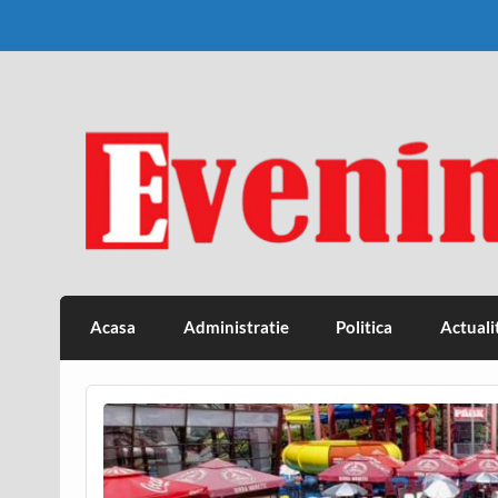
Skip
to
content
Eveniment Valcean
Acasa
Administratie
Politica
Actuali