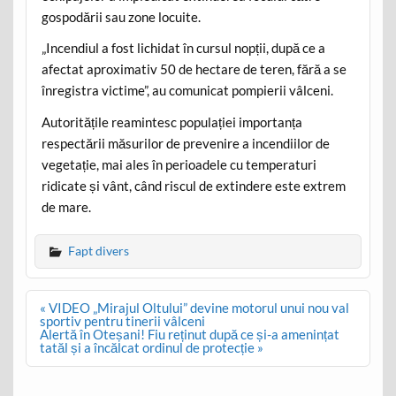
gospodării sau zone locuite.
„Incendiul a fost lichidat în cursul nopții, după ce a
afectat aproximativ 50 de hectare de teren, fără a se
înregistra victime”, au comunicat pompierii vâlceni.
Autoritățile reamintesc populației importanța
respectării măsurilor de prevenire a incendiilor de
vegetație, mai ales în perioadele cu temperaturi
ridicate și vânt, când riscul de extindere este extrem
de mare.
Fapt divers
Post
« VIDEO „Mirajul Oltului” devine motorul unui nou val
navigation
sportiv pentru tinerii vâlceni
Alertă în Oteșani! Fiu reținut după ce și-a amenințat
tatăl și a încălcat ordinul de protecție »