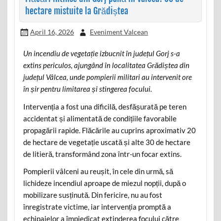
hectare mistuite la Grădiștea
April 16, 2026
Eveniment Valcean
Un incendiu de vegetație izbucnit în județul Gorj s-a
extins periculos, ajungând în localitatea Grădiștea din
județul Vâlcea, unde pompierii militari au intervenit ore
în șir pentru limitarea și stingerea focului.
Intervenția a fost una dificilă, desfășurată pe teren
accidentat și alimentată de condițiile favorabile
propagării rapide. Flăcările au cuprins aproximativ 20
de hectare de vegetație uscată și alte 30 de hectare
de litieră, transformând zona într-un focar extins.
Pompierii vâlceni au reușit, în cele din urmă, să
lichideze incendiul aproape de miezul nopții, după o
mobilizare susținută. Din fericire, nu au fost
înregistrate victime, iar intervenția promptă a
echipajelor a împiedicat extinderea focului către