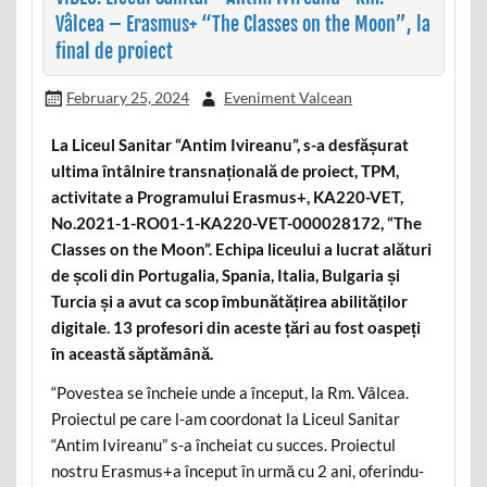
Vâlcea – Erasmus+ “The Classes on the Moon”, la
final de proiect
February 25, 2024
Eveniment Valcean
La Liceul Sanitar “Antim Ivireanu”, s-a desfășurat
ultima întâlnire transnațională de proiect, TPM,
activitate a Programului Erasmus+, KA220-VET,
No.2021-1-RO01-1-KA220-VET-000028172, “The
Classes on the Moon”. Echipa liceului a lucrat alături
de școli din Portugalia, Spania, Italia, Bulgaria și
Turcia și a avut ca scop îmbunătățirea abilităților
digitale. 13 profesori din aceste țări au fost oaspeți
în această săptămână.
“Povestea se încheie unde a început, la Rm. Vâlcea.
Proiectul pe care l-am coordonat la Liceul Sanitar
“Antim Ivireanu” s-a încheiat cu succes. Proiectul
nostru Erasmus+a început în urmă cu 2 ani, oferindu-