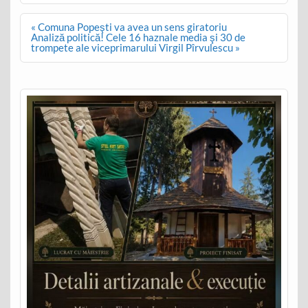
Post
« Comuna Popeşti va avea un sens giratoriu
navigation
Analiză politică! Cele 16 haznale media şi 30 de
trompete ale viceprimarului Virgil Pîrvulescu »