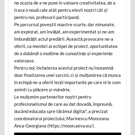
ne ocazia de a ne pune în valoare creativitatea, de a
trasa o nouă cale atât pentru elevii noștri cât și
pentru noi, profesorii participanți.
Pe parcursul poveștii noastre scurte, dar minunate,
am explorat, am învățat, am experimentat și ne-am
îmbunătățit actul predării. Această provocare ne-a
oferit, ca membri ai echipei de proiect, oportunitatea
de a dobândi o mulțime de cunoștințe și experiențe
valoroase.
Pentru noi, încheierea acestui proiect nu înseamnă
doar finalizarea unei sarcini, ci și mulțumirea că munca
în echipă ne-a oferit lecții importante pe care ni le vom
aminti cu plăcere și mândrie.
Le mulțumim partenerilor noștri pentru
profesionalismul de care au dat dovadă, împreună,
ducând educația spre tărâmul digital”, a precizat
coordonatorul proiectului, Marinescu Monceanu
Anca-Georgiana (https://moon.aeva.eu/).