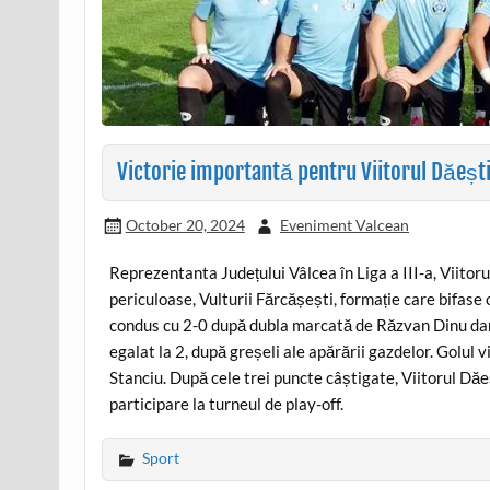
Victorie importantă pentru Viitorul Dăeșt
October 20, 2024
Eveniment Valcean
Reprezentanta Județului Vâlcea în Liga a III-a, Viitorul
periculoase, Vulturii Fărcășești, formație care bifase 
condus cu 2-0 după dubla marcată de Răzvan Dinu dar a
egalat la 2, după greșeli ale apărării gazdelor. Golul v
Stanciu. După cele trei puncte câștigate, Viitorul Dăeș
participare la turneul de play-off.
Sport