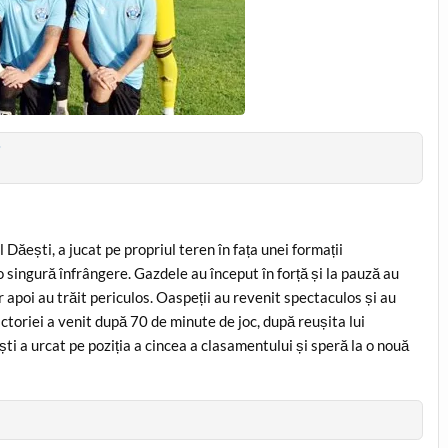
i
 Dăești, a jucat pe propriul teren în fața unei formații
o singură înfrângere. Gazdele au început în forță și la pauză au
poi au trăit periculos. Oaspeții au revenit spectaculos și au
ictoriei a venit după 70 de minute de joc, după reușita lui
ti a urcat pe poziția a cincea a clasamentului și speră la o nouă