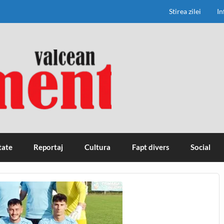
Stirea zilei
In
tate
Reportaj
Cultura
Fapt divers
Social