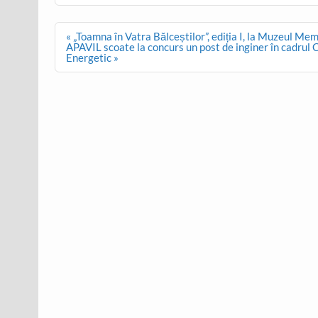
Post
« „Toamna în Vatra Bălceștilor”, ediția I, la Muzeul Me
navigation
APAVIL scoate la concurs un post de inginer în cadru
Energetic »