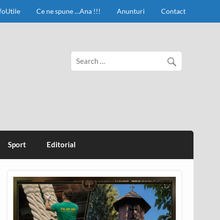
foUtile
Ce ne spune …Ana !!!
Anunturi
Contact
Sport
Editorial