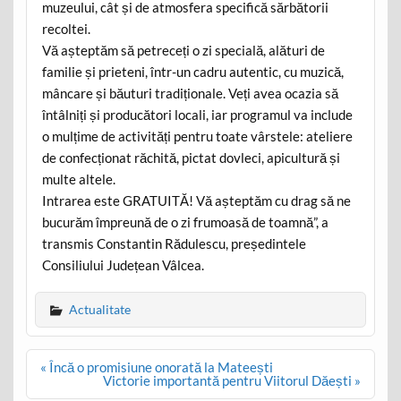
muzeului, cât și de atmosfera specifică sărbătorii
recoltei.
Vă așteptăm să petreceți o zi specială, alături de
familie și prieteni, într-un cadru autentic, cu muzică,
mâncare și băuturi tradiționale. Veți avea ocazia să
întâlniți și producători locali, iar programul va include
o mulțime de activități pentru toate vârstele: ateliere
de confecționat răchită, pictat dovleci, apicultură și
multe altele.
Intrarea este GRATUITĂ! Vă așteptăm cu drag să ne
bucurăm împreună de o zi frumoasă de toamnă”, a
transmis Constantin Rădulescu, președintele
Consiliului Județean Vâlcea.
Actualitate
Post
« Încă o promisiune onorată la Mateești
navigation
Victorie importantă pentru Viitorul Dăești »