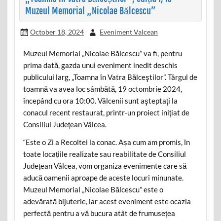
Muzeul Memorial „Nicolae Bălcescu”
October 18, 2024
Eveniment Valcean
Muzeul Memorial „Nicolae Bălcescu” va fi, pentru
prima dată, gazda unui eveniment inedit deschis
publicului larg, „Toamna în Vatra Bălceştilor”. Târgul de
toamnă va avea loc sâmbătă, 19 octombrie 2024,
începând cu ora 10:00. Vâlcenii sunt aşteptaţi la
conacul recent restaurat, printr-un proiect iniţiat de
Consiliul Judeţean Vâlcea.
“Este o Zi a Recoltei la conac. Așa cum am promis, în
toate locațiile realizate sau reabilitate de Consiliul
Județean Vâlcea, vom organiza evenimente care să
aducă oamenii aproape de aceste locuri minunate.
Muzeul Memorial „Nicolae Bălcescu” este o
adevărată bijuterie, iar acest eveniment este ocazia
perfectă pentru a vă bucura atât de frumusețea