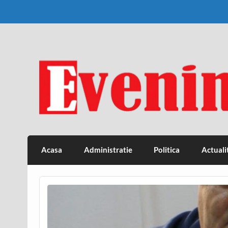
Skip
to
content
Eveniment Valcean
Acasa
Administratie
Politica
Actuali