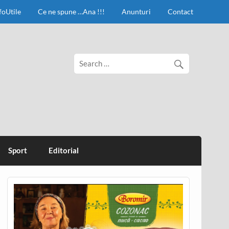
foUtile
Ce ne spune …Ana !!!
Anunturi
Contact
Sport
Editorial