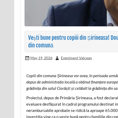
Vești bune pentru copiii din Șirineasa! Dou
din comună
May 19, 2026
Eveniment Valcean
Copiii din comuna Șirineasa vor avea, în perioada următ
depus de administrația locală a obținut finanțare europ
grădinița din satul Ciorăști și celălalt la grădinița din s
Proiectul, depus de Primăria Șirineasa, a fost declarat
evaluare desfășurat în cadrul programului destinat inve
nerambursabile aprobate se ridică la aproape 65.000
Investiția vine ca o veste bună pentru familiile din com