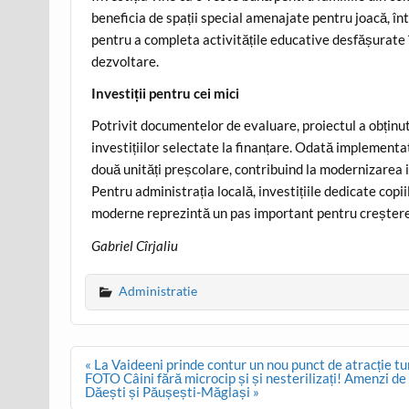
beneficia de spații special amenajate pentru joacă, înt
pentru a completa activitățile educative desfășurate în
dezvoltare.
Investiții pentru cei mici
Potrivit documentelor de evaluare, proiectul a obținut
investițiilor selectate la finanțare. Odată implementat
două unități preșcolare, contribuind la modernizarea 
Pentru administrația locală, investițiile dedicate copi
moderne reprezintă un pas important pentru creșterea ca
Gabriel Cîrjaliu
Administratie
Post
« La Vaideeni prinde contur un nou punct de atracție tu
navigation
FOTO Câini fără microcip și și nesterilizați! Amenzi de
Dăești și Păușești-Măglași »