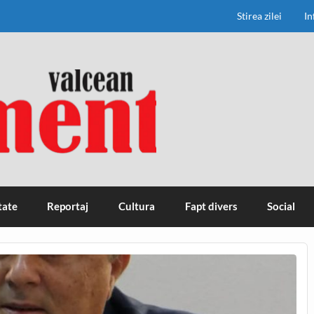
Stirea zilei
In
tate
Reportaj
Cultura
Fapt divers
Social