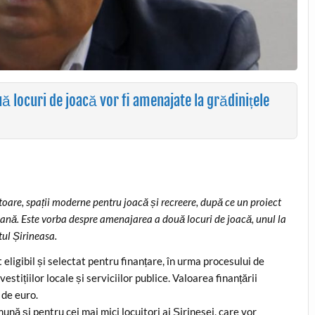
ă locuri de joacă vor fi amenajate la grădinițele
oare, spații moderne pentru joacă și recreere, după ce un proiect
eană. Este vorba despre amenajarea a două locuri de joacă, unul la
atul Șirineasa.
 eligibil și selectat pentru finanțare, în urma procesului de
stițiilor locale și serviciilor publice. Valoarea finanțării
 de euro.
ună și pentru cei mai mici locuitori ai Șirinesei, care vor