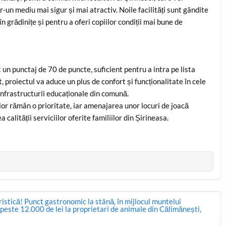
r-un mediu mai sigur și mai atractiv. Noile facilități sunt gândite
 grădinițe și pentru a oferi copiilor condiții mai bune de
 un punctaj de 70 de puncte, suficient pentru a intra pe lista
, proiectul va aduce un plus de confort și funcționalitate în cele
infrastructurii educaționale din comună.
ilor rămân o prioritate, iar amenajarea unor locuri de joacă
lității serviciilor oferite familiilor din Șirineasa.
ristică! Punct gastronomic la stână, în mijlocul muntelui
 peste 12.000 de lei la proprietari de animale din Călimănești,