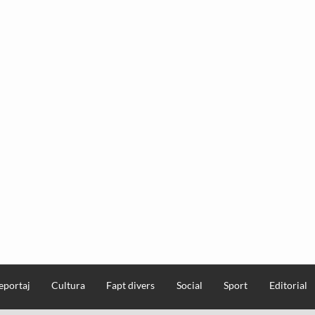
eportaj
Cultura
Fapt divers
Social
Sport
Editorial