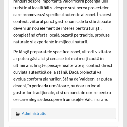
rânduri despre importanța valorificării potențialului
turistic al localității și despre susținerea proiectelor
care promovează specificul autentic al zonei. În acest
context, viitorul punct gastronomic de la stână poate
deveni un nou element de interes pentru turiști,
completând oferta locală bazată pe tradiție, produse
naturale și experiențe în mijlocul naturii.
Pe lângă preparatele specifice zonei, viitorii vizitatori
ar putea găsi aici și ceea ce tot mai mulți caută în
ultimii ani: liniște, peisaje nealterate și contact direct
cu viața autentică de la stână. Dacă proiectul va
evolua conform planurilor, Stâna de Vaideeni ar putea
deveni, în perioada următoare, nu doar un loc al
gusturilor tradiționale, ci și un punct de oprire pentru
cei care aleg să descopere frumusețile Vâlcii rurale.
Administratie