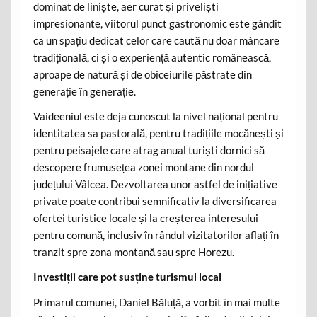
dominat de liniște, aer curat și priveliști
impresionante, viitorul punct gastronomic este gândit
ca un spațiu dedicat celor care caută nu doar mâncare
tradițională, ci și o experiență autentic românească,
aproape de natură și de obiceiurile păstrate din
generație în generație.
Vaideeniul este deja cunoscut la nivel național pentru
identitatea sa pastorală, pentru tradițiile mocănești și
pentru peisajele care atrag anual turiști dornici să
descopere frumusețea zonei montane din nordul
județului Vâlcea. Dezvoltarea unor astfel de inițiative
private poate contribui semnificativ la diversificarea
ofertei turistice locale și la creșterea interesului
pentru comună, inclusiv în rândul vizitatorilor aflați în
tranzit spre zona montană sau spre Horezu.
Investiții care pot susține turismul local
Primarul comunei, Daniel Băluță, a vorbit în mai multe