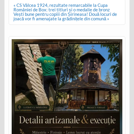
Post
« CS Vâlcea 1924, rezultate remarcabile la Cupa
navigation
României de Box: trei titluri și o medalie de bronz
Vești bune pentru copiii din Șirineasa! Două locuri de
joacă vor fi amenajate la grădinițele din comună »