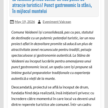
atracție turistică! Punct gastronomic la stână,
în mijlocul muntelui
May 19, 2026
Eveniment Valcean
Comuna Vaideeni își consolidează, pas cu pas, statutul
de destinație cu un puternic potențial turistic, iar un nou
proiect aflat în dezvoltare promite să aducă un plus de
atractivitate zonei recunoscute pentru tradiții, peisaje
spectaculoase și gastronomie autentică. La Stâna de
Vaideeni au început lucrările pentru amenajarea unui
punct gastronomic local, un spațiu care își propune să
îmbine gustul preparatelor tradiționale cu experiența
autentică a vieții de la munte.
Deocamdată, proiectul se află la început de drum,
fundația fiind deja realizată, însă inițiatorii privesc cu
încredere către momentul în care locul va deveni unul
dintre reperele turistice ale comunei. Într-un cadru