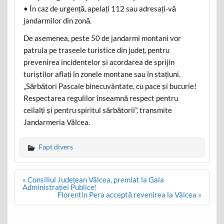
• În caz de urgență, apelați 112 sau adresați-vă
jandarmilor din zonă.
De asemenea, peste 50 de jandarmi montani vor
patrula pe traseele turistice din județ, pentru
prevenirea incidentelor și acordarea de sprijin
turiștilor aflați în zonele montane sau în stațiuni.
„Sărbători Pascale binecuvântate, cu pace și bucurie!
Respectarea regulilor înseamnă respect pentru
ceilalți și pentru spiritul sărbătorii”, transmite
Jandarmeria Vâlcea.
Fapt divers
Post
« Consiliul Județean Vâlcea, premiat la Gala
navigation
Administrației Publice!
Florentin Pera acceptă revenirea la Vâlcea »