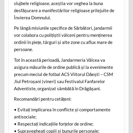
slujbele religioase, aceștia vor veghea la buna
desfășurare a manifestărilor religioase prilejuite de
Învierea Domnului.
Pe lângă misiunile specifice de Sărbători, jandarmii
vor colabora cu polițiștii vâlceni pentru menținerea
ordinii în piețe, târguri și alte zone cu aflux mare de
persoane.
Tot în această perioadă, Jandarmeria Vâlcea va
asigura măsurile de ordine publică și la evenimente
precum meciul de fotbal ACS Viitorul Dăești – CSM
Jiul Petroșani (vineri) sau Festivalul Fanfarelor
Adventiste, organizat sâmbătă în Drăgășani.
Recomandări pentru cetățeni:
• Evitați implicarea în conflicte și comportamente
antisociale;
• Respectați indicațiile forțelor de ordine;
• Supravegheați copiii și bunurile personale;