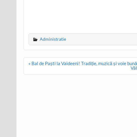
Administratie
Post
« Bal de Paști la Vaideeni! Tradiție, muzică și voie bună
navigation
Vâl