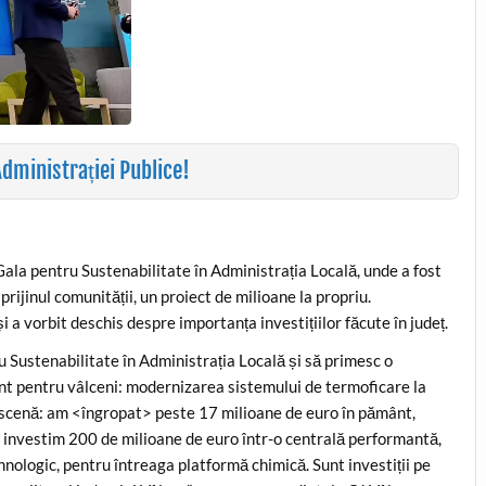
Administrației Publice!
 Gala pentru Sustenabilitate în Administrația Locală, unde a fost
ijinul comunității, un proiect de milioane la propriu.
a vorbit deschis despre importanța investițiilor făcute în județ.
u Sustenabilitate în Administrația Locală și să primesc o
nt pentru vâlceni: modernizarea sistemului de termoficare la
 scenă: am <îngropat> peste 17 milioane de euro în pământ,
 investim 200 de milioane de euro într-o centrală performantă,
hnologic, pentru întreaga platformă chimică. Sunt investiții pe