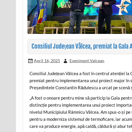
Consiliul Județean Vâlcea, premiat la Gala 
April 16, 2025
Eveniment Valcean
Consiliul Județean Vâlcea a fost în centrul atenției la
premiat pentru implementarea unui proiect major în spr
Președintele Constantin Rădulescu a urcat pe scenă și 
„A fost o onoare pentru mine să particip la Gala pentr
distincție pentru implementarea unui proiect importa
nivelul Municipiului Râmnicu Vâlcea. Am spus-o și pe
pentru a moderniza sistemul de termoficare, iar acum
care va produce energie, apă caldă, căldură și abur te