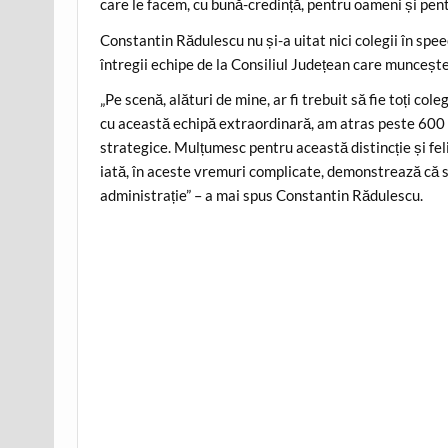
care le facem, cu bună-credință, pentru oameni și pent
Constantin Rădulescu nu și-a uitat nici colegii în spee
întregii echipe de la Consiliul Județean care muncește 
„Pe scenă, alături de mine, ar fi trebuit să fie toți co
cu această echipă extraordinară, am atras peste 600 d
strategice. Mulțumesc pentru această distincție și fel
iată, în aceste vremuri complicate, demonstrează că se
administrație” – a mai spus Constantin Rădulescu.