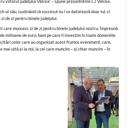
ru viitorul județului Vâlcea” – spune președintele CJ Vâlcea.
ch-ul său, susținând că succesul nu i se datorează doar lui, ci
zi de zi pentru binele județului.
legii care muncesc zi de zi pentru binele județului nostru. Împreună
e milioane de euro, bani pe care îi investim în toate domeniile
icitări celor care au organizat acest frumos eveniment, care,
 mai uită și la noi, la cei care muncim – și chiar muncim – în