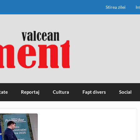
Stirea zilei
In
tate
Reportaj
Cultura
Fapt divers
Social