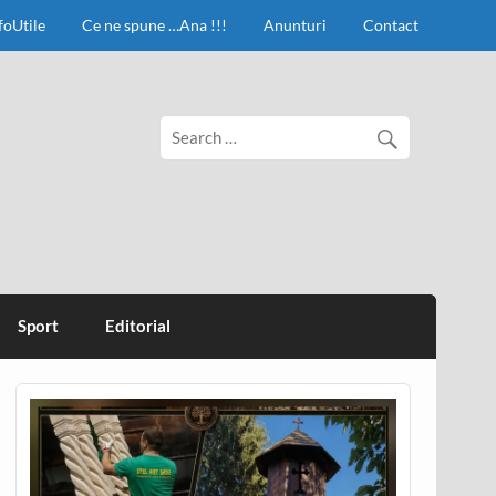
foUtile
Ce ne spune …Ana !!!
Anunturi
Contact
Sport
Editorial