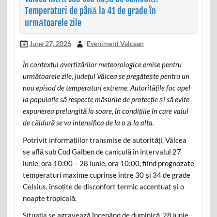
Temperaturi de până la 41 de grade în
următoarele zile
June 27, 2026
Eveniment Valcean
În contextul avertizărilor meteorologice emise pentru
următoarele zile, județul Vâlcea se pregătește pentru un
nou episod de temperaturi extreme. Autoritățile fac apel
la populație să respecte măsurile de protecție și să evite
expunerea prelungită la soare, în condițiile în care valul
de căldură se va intensifica de la o zi la alta.
Potrivit informațiilor transmise de autorități, Vâlcea
se află sub Cod Galben de caniculă în intervalul 27
iunie, ora 10:00 – 28 iunie, ora 10:00, fiind prognozate
temperaturi maxime cuprinse între 30 și 34 de grade
Celsius, însoțite de disconfort termic accentuat și o
noapte tropicală.
Situația se agravează începând de duminică, 28 iunie,