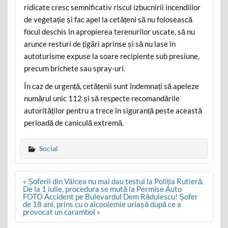
ridicate cresc semnificativ riscul izbucnirii incendiilor
de vegetație și fac apel la cetățeni să nu folosească
focul deschis în apropierea terenurilor uscate, să nu
arunce resturi de țigări aprinse și să nu lase în
autoturisme expuse la soare recipiente sub presiune,
precum brichete sau spray-uri.
În caz de urgență, cetățenii sunt îndemnați să apeleze
numărul unic 112 și să respecte recomandările
autorităților pentru a trece în siguranță peste această
perioadă de caniculă extremă.
Social
Post
« Șoferii din Vâlcea nu mai dau testul la Poliția Rutieră.
navigation
De la 1 iulie, procedura se mută la Permise Auto
FOTO Accident pe Bulevardul Dem Rădulescu! Șofer
de 18 ani, prins cu o alcoolemie uriașă după ce a
provocat un carambol »