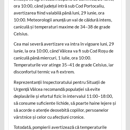
ora 10:00, când județul intră sub Cod Portocaliu,
avertizarea fiind valabilă până luni, 29 iunie, ora
10:00. Meteorologii anunță un val de căldură intens,
caniculă și temperaturi maxime de 34–38 de grade
Celsius.
Cea mai severă avertizare va intra în vigoare luni, 29
iunie, la ora 10:00, când Vâlcea va fi sub Cod Roșu de
caniculă până miercuri, 1 iulie, ora 10:00.
Temperaturile vor atinge 35–41 de grade Celsius, iar
disconfortul termic va fi extrem.
Reprezentanții Inspectoratului pentru Situații de
Urgență Vâlcea recomandă populației să evite
deplasările și efortul fizic în intervalul 11:00–18:00,
să consume suficiente lichide, să poarte haine lejere și
să acorde o atenție deosebită copiilor, persoanelor
vârstnice și celor cu afecțiuni cronice.
Totodată, pompierii avertizează că temperaturile