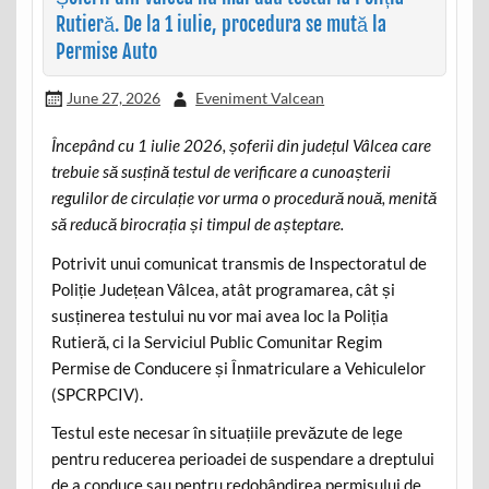
Rutieră. De la 1 iulie, procedura se mută la
Permise Auto
June 27, 2026
Eveniment Valcean
Începând cu 1 iulie 2026, șoferii din județul Vâlcea care
trebuie să susțină testul de verificare a cunoașterii
regulilor de circulație vor urma o procedură nouă, menită
să reducă birocrația și timpul de așteptare.
Potrivit unui comunicat transmis de Inspectoratul de
Poliție Județean Vâlcea, atât programarea, cât și
susținerea testului nu vor mai avea loc la Poliția
Rutieră, ci la Serviciul Public Comunitar Regim
Permise de Conducere și Înmatriculare a Vehiculelor
(SPCRPCIV).
Testul este necesar în situațiile prevăzute de lege
pentru reducerea perioadei de suspendare a dreptului
de a conduce sau pentru redobândirea permisului de