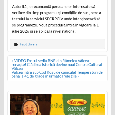
Autoritățile recomandă persoanelor interesate să
verifice din timp programul și condițiile de susținere a
testului la serviciul SPCRPCIV unde intenționează să
se programeze. Noua procedură intră în vigoare la 1
iulie 2026 și se aplică la nivel național.
Fapt divers
Post
« VIDEO Fostul sediu BNR din Râmnicu Vâlcea
navigation
renaște! Clădirea istorică devine noul Centru Cultural
Vâlcea
Vâlcea intră sub Cod Roșu de caniculă! Temperaturi de
până la 41 de grade în următoarele zile »