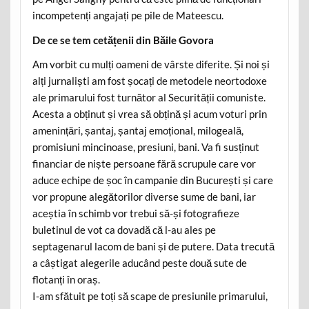
incompetenți angajați pe pile de Mateescu.
De ce se tem cetățenii din Băile Govora
Am vorbit cu mulți oameni de vârste diferite. Și noi și
alți jurnaliști am fost șocați de metodele neortodoxe
ale primarului fost turnător al Securității comuniste.
Acesta a obținut și vrea să obțină și acum voturi prin
amenințări, șantaj, șantaj emoțional, milogeală,
promisiuni mincinoase, presiuni, bani. Va fi susținut
financiar de niște persoane fără scrupule care vor
aduce echipe de șoc în campanie din București și care
vor propune alegătorilor diverse sume de bani, iar
aceștia în schimb vor trebui să-și fotografieze
buletinul de vot ca dovadă că l-au ales pe
septagenarul lacom de bani și de putere. Data trecută
a câștigat alegerile aducând peste două sute de
flotanți în oraș.
I-am sfătuit pe toți să scape de presiunile primarului,