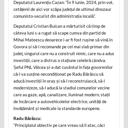
Deputatul Laurențiu Cazan: “În 9 iunie, 2024, prin vot,
cetățenii de aici vor scăpa județul de ultimul dinozaur
comunisto-securist din administrația locală”.
Deputatul Cristian Buican a mărturisit că timp de
câteva luni s-a rugat să scape cumva din partid de
Mihai Mateescu deoarece i-ar fi fost rușine să vină în
Govora și să-l recomande pe cel mai slab primar din
județ, singurul care nu a construit nimic, care nu a adus
investiții, care a distrus o stațiune celebră cândva.
Șeful PNL Vâlcea și-a dat cuvântul în fața govorenilor
că-l va susține necondiționat pe Radu Bărăscu să
aducă investiții în oraș și să-l reconstruiască, să-l
modernizeze, să-l aducă la stadiul comunelor vecine
care au gaze, apă, canalizare, iluminat modern, stații
de încărcare a autovehicolelor electrice, unități de
învățământ și medicale la standarde europene.
Radu Bărăscu:
“Principlalul obiectiv pe care vreau să îl atac, căci