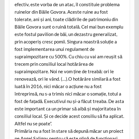
efectiv, este vorba de un atac, îl constituie problema
ruinelor din Băile Govora. Aceste ruine au fost
tolerate, ani și ani, toate clădirile de patrimoniu din
Băile Govora sunt o ruină totală. Cel mai bun exemplu
este fostul pavilion de băi, un dezastru generalizat,
prin acoperiș cresc pomii. Singura noastră soluție a
fost implementarea unui regulament de
supraimpozitare cu 500%. Cu chiu cu vai am reușit să
trecem prin consiliul local hotărârea de
supraimpozitare. Noi ne vom ține de treabă: ori le
renovează, ori le vând. (…).O hotărâre similară a fost
luată în 2016, nici măcar o acțiune nu a fost
întreprinsă, nu s-a trimis nici măcar o somație, totul a
fost de fațadă. Executivul nu și-a făcut treaba. De asta
este important ca un primar să aibă și majoritatea în
consiliul local. Și ce decide acest consiliu să fia aplicat.
Altfel nu se poate”.
Primăria nu a fost în stare să depună măcar un proiect
pe Angel Saligny pentru că este plină de funcționari