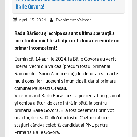
Băile Govora!
April 15, 2024
Eveniment Valcean
Radu Bărăscu și echipa sa sunt ultima speranță a
locuitorilor mințiți și batjocoriți două decenii de un
primar incompetent!
Duminică, 14 aprilie 2024, la Băile Govora au venit
liberali vechi din Vâlcea (precum fostul primar al
Râmnicului -Sorin Zamfirescu), doi deputați și foarte
mulți consilieri județeni și municipali, dar și primarul
comunei Păușești Otăsău.
Viceprimarul Radu Bărăscu și-a prezentat programul
și echipa alături de care intră în bătălia pentru
primăria Băile Govora. El a fost desemnat prin vot
unanim, de o sală plină din fostul Cazinou al unei
stațiuni cândva celebră, candidat al PNL pentru
Primăria Băile Govora.