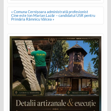
Post
« Comuna Cernișoara administrată profesionist
navigation
Cine este Ion Marian Lazăr – candidatul USR pentru
Primăria Râmnicu Vâlcea »