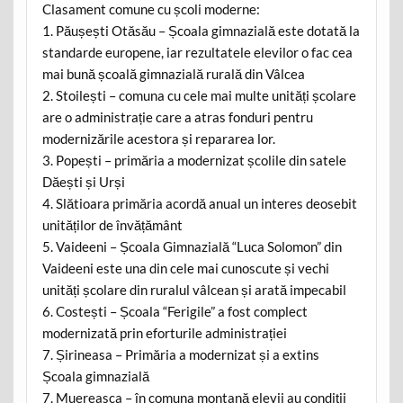
Clasament comune cu școli moderne:
1. Păușești Otăsău – Școala gimnazială este dotată la
standarde europene, iar rezultatele elevilor o fac cea
mai bună școală gimnazială rurală din Vâlcea
2. Stoilești – comuna cu cele mai multe unități școlare
are o administrație care a atras fonduri pentru
modernizările acestora și repararea lor.
3. Popești – primăria a modernizat școlile din satele
Dăești și Urși
4. Slătioara primăria acordă anual un interes deosebit
unităților de învățământ
5. Vaideeni – Școala Gimnazială “Luca Solomon” din
Vaideeni este una din cele mai cunoscute și vechi
unități școlare din ruralul vâlcean și arată impecabil
6. Costești – Școala “Ferigile” a fost complect
modernizată prin eforturile administrației
7. Șirineasa – Primăria a modernizat și a extins
Școala gimnazială
7. Muereasca – în comuna montană elevii au condiții