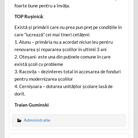
foarte bune pentru a învăța.
TOP Rușinică
:
Există și primării care nu prea pun preț pe condițiile în
care “lucrează” cei mai tineri cetățeni:
1. Alunu – primăria nu a acordat niciun leu pentru
renovarea și repararea școlilor în ultimii 3 ani
2. Oteșani- este una din puținele comune în care
există școli cu probleme
3. Racovița – dezinteres total în accesarea de fonduri
pentru modernizarea școlilor
4. Cernișoara – dotarea unităților școlare lasă de
dorit.
Traian Guminski
Administratie