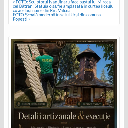
Post
« FOTO: Sculptorul Ivan Jinaru face bustul lui Mircea
navigation
cel Bătrân! Statuia o să fie amplasată în curtea liceului
cu același nume din Rm. Vâlcea
FOTO Școală modernă în satul Urși din comuna
Popești »