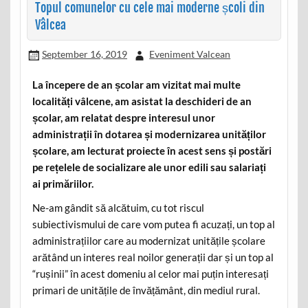
Topul comunelor cu cele mai moderne școli din
Vâlcea
September 16, 2019
Eveniment Valcean
La începere de an școlar am vizitat mai multe
localități vâlcene, am asistat la deschideri de an
școlar, am relatat despre interesul unor
administrații în dotarea și modernizarea unităților
școlare, am lecturat proiecte în acest sens și postări
pe rețelele de socializare ale unor edili sau salariați
ai primăriilor.
Ne-am gândit să alcătuim, cu tot riscul
subiectivismului de care vom putea fi acuzați, un top al
administrațiilor care au modernizat unitățile școlare
arătând un interes real noilor generații dar și un top al
“rușinii” în acest domeniu al celor mai puțin interesați
primari de unitățile de învățământ, din mediul rural.