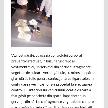
“Au fost găsite, cu ocazia controlului corporal
preventiv efectuat, în buzunarul drept al
vestimentaţiei, un şerveţel din hârtie cu fragmente
vegetale de culoare verde-gălbuie, cu miros înţepător
şi o rolă de foiţe pentru confecţionarea ţigaretelor. În
continuarea verificărilor s-a procedat la efectuarea
controlului interiorului vehiculului, ocazie cu care a
fost găsit pe bancheta din spate, împachetat un
şerveţel din hârtie cu fragmente vegetale de culoare
maro, având un miros înţepător despre care bărbaţii