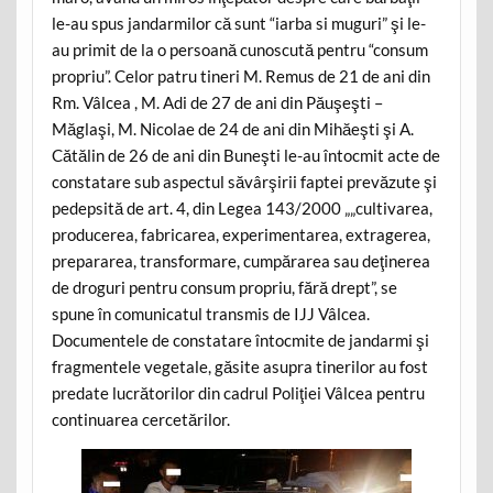
le-au spus jandarmilor că sunt “iarba si muguri” şi le-
au primit de la o persoană cunoscută pentru “consum
propriu”. Celor patru tineri M. Remus de 21 de ani din
Rm. Vâlcea , M. Adi de 27 de ani din Păuşeşti –
Măglaşi, M. Nicolae de 24 de ani din Mihăeşti şi A.
Cătălin de 26 de ani din Buneşti le-au întocmit acte de
constatare sub aspectul săvârşirii faptei prevăzute şi
pedepsită de art. 4, din Legea 143/2000 „„cultivarea,
producerea, fabricarea, experimentarea, extragerea,
prepararea, transformare, cumpărarea sau deţinerea
de droguri pentru consum propriu, fără drept”, se
spune în comunicatul transmis de IJJ Vâlcea.
Documentele de constatare întocmite de jandarmi şi
fragmentele vegetale, găsite asupra tinerilor au fost
predate lucrătorilor din cadrul Poliţiei Vâlcea pentru
continuarea cercetărilor.