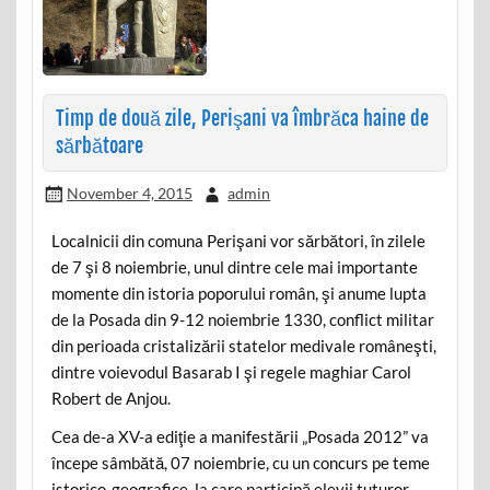
Timp de două zile, Perişani va îmbrăca haine de
sărbătoare
November 4, 2015
admin
Localnicii din comuna Perişani vor sărbători, în zilele
de 7 şi 8 noiembrie, unul dintre cele mai importante
momente din istoria poporului român, şi anume lupta
de la Posada din 9-12 noiembrie 1330, conflict militar
din perioada cristalizării statelor medivale româneşti,
dintre voievodul Basarab I şi regele maghiar Carol
Robert de Anjou.
Cea de-a XV-a ediţie a manifestării „Posada 2012” va
începe sâmbătă, 07 noiembrie, cu un concurs pe teme
istorico-geografice, la care participă elevii tuturor