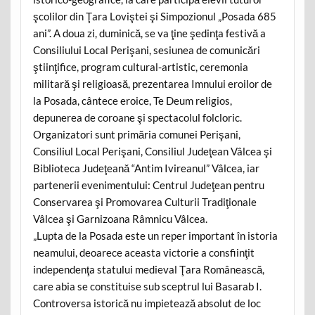
şcolilor din Ţara Loviştei şi Simpozionul „Posada 685
ani”. A doua zi, duminică, se va ţine şedinţa festivă a
Consiliului Local Perişani, sesiunea de comunicări
ştiinţifice, program cultural-artistic, ceremonia
militară şi religioasă, prezentarea Imnului eroilor de
la Posada, cântece eroice, Te Deum religios,
depunerea de coroane şi spectacolul folcloric.
Organizatori sunt primăria comunei Perişani,
Consiliul Local Perişani, Consiliul Judeţean Vâlcea şi
Biblioteca Judeţeană “Antim Ivireanul” Vâlcea, iar
partenerii evenimentului: Centrul Judeţean pentru
Conservarea şi Promovarea Culturii Tradiţionale
Vâlcea şi Garnizoana Râmnicu Vâlcea.
„Lupta de la Posada este un reper important în istoria
neamului, deoarece aceasta victorie a consfiinţit
independenţa statului medieval Ţara Românească,
care abia se constituise sub sceptrul lui Basarab I.
Controversa istorică nu impietează absolut de loc