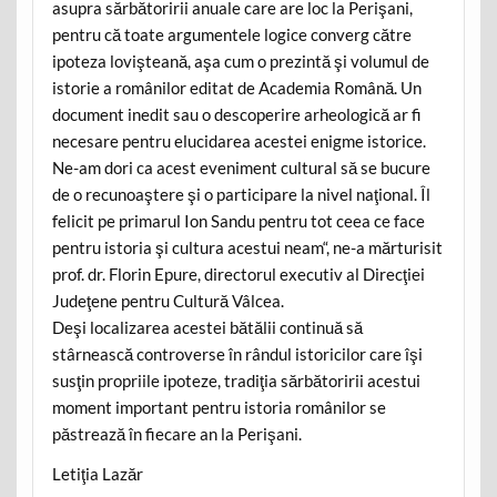
asupra sărbătoririi anuale care are loc la Perişani,
pentru că toate argumentele logice converg către
ipoteza lovişteană, aşa cum o prezintă şi volumul de
istorie a românilor editat de Academia Română. Un
document inedit sau o descoperire arheologică ar fi
necesare pentru elucidarea acestei enigme istorice.
Ne-am dori ca acest eveniment cultural să se bucure
de o recunoaştere şi o participare la nivel naţional. Îl
felicit pe primarul Ion Sandu pentru tot ceea ce face
pentru istoria şi cultura acestui neam“, ne-a mărturisit
prof. dr. Florin Epure, directorul executiv al Direcţiei
Judeţene pentru Cultură Vâlcea.
Deşi localizarea acestei bătălii continuă să
stârnească controverse în rândul istoricilor care îşi
susţin propriile ipoteze, tradiţia sărbătoririi acestui
moment important pentru istoria românilor se
păstrează în fiecare an la Perişani.
Letiţia Lazăr