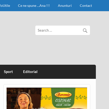
foUtile
Ce ne spune …Ana !!!
Anunturi
Contact
Sport
Editorial