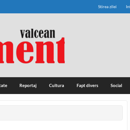
Stirea zilei
In
tate
Reportaj
Cultura
Fapt divers
Social