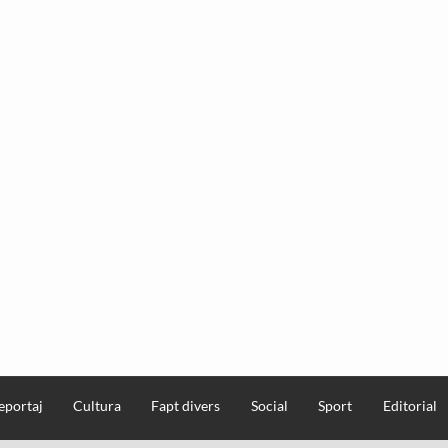
eportaj
Cultura
Fapt divers
Social
Sport
Editorial