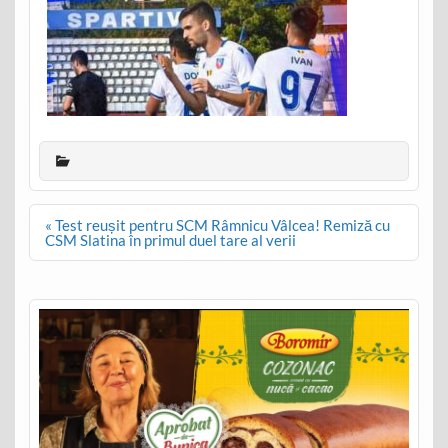
Post
« Test reușit pentru SCM Râmnicu Vâlcea! Remiză cu
navigation
CSM Slatina în primul duel tare al verii