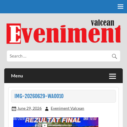
Skip
to
content
Eveniment Valcean
Menu
IMG-20260629-WA0010
June 29, 2026
Eveniment Valcean