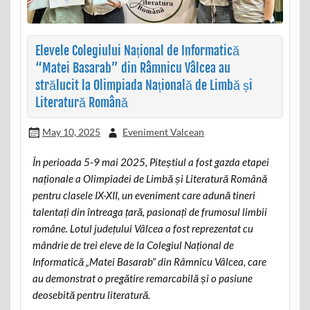
Elevele Colegiului Național de Informatică
“Matei Basarab” din Râmnicu Vâlcea au
strălucit la Olimpiada Națională de Limbă și
Literatură Română
May 10, 2025
Eveniment Valcean
În perioada 5-9 mai 2025, Piteștiul a fost gazda etapei
naționale a Olimpiadei de Limbă și Literatură Română
pentru clasele IX-XII, un eveniment care adună tineri
talentați din întreaga țară, pasionați de frumosul limbii
române. Lotul județului Vâlcea a fost reprezentat cu
mândrie de trei eleve de la Colegiul Național de
Informatică „Matei Basarab” din Râmnicu Vâlcea, care
au demonstrat o pregătire remarcabilă și o pasiune
deosebită pentru literatură.