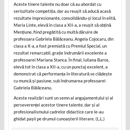
Aceste tinere talente nu doar că au abordat cu
seriozitate competiția, dar au reușit să aducă acasă
rezultate impresionante, consolidându-și locul în elită.
Maria Linte, elevă în clasa a XII-a, a reușit să obțină
Mențiune, fiind pregătită cu multă dăruire de
profesoara Gabriela Bălăceanu. Angela Cojocaru, din
clasa a X-a, a fost premiată cu Premiul Special, un
rezultat remarcabil, grație îndrumării excelente a
profesoarei Mariana Stanca. În final, Iuliana Baros,
elevă tot în clasa a XII-a, cu un punctaj excelent, a
demonstrat că performanța în literatură se clădește
cu muncă și pasiune, sub îndrumarea profesoarei
Gabriela Bălăceanu.
Aceste realizări sunt un semn al angajamentului și al
perseverenței acestor tinere talente, dar și al
profesionalismului cadrelor didactice care le-au
ghidat pașii pe drumul cunoașterii literare. (L.L.)