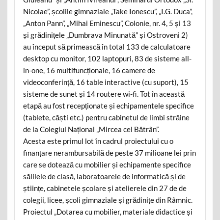
Nicolae”, școlile gimnaziale „Take Ionescu”, „I.G. Duca”,
„Anton Pann”, „Mihai Eminescu”, Colonie, nr. 4, 5 și 13
și grădinițele „Dumbrava Minunată” și Ostroveni 2)
au început să primească în total 133 de calculatoare
desktop cu monitor, 102 laptopuri, 83 de sisteme all-
in-one, 16 multifuncționale, 16 camere de
videoconferință, 16 table interactive (cu suport), 15
sisteme de sunet și 14 routere wi-fi. Tot în această
etapă au fost recepționate și echipamentele specifice
(tablete, căști etc.) pentru cabinetul de limbi străine
de la Colegiul Național „Mircea cel Bătrân”.
Acesta este primul lot în cadrul proiectului cu o
finanțare nerambursabilă de peste 37 milioane lei prin
care se dotează cu mobilier și echipamente specifice
sălilele de clasă, laboratoarele de informatică și de
științe, cabinetele școlare și atelierele din 27 de de
colegii, licee, școli gimnaziale și grădinițe din Râmnic.
Proiectul „Dotarea cu mobilier, materiale didactice și