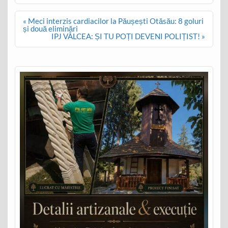
Post
« Meci interzis cardiacilor la Păușești Otăsău: 8 goluri
navigation
și două eliminări
IPJ VÂLCEA: ȘI TU POȚI DEVENI POLIȚIST! »