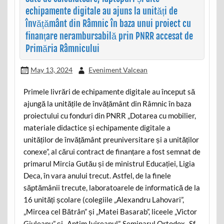
echipamente digitale au ajuns la unități de
învățământ din Râmnic în baza unui proiect cu
finanțare nerambursabilă prin PNRR accesat de
Primăria Râmnicului
May 13, 2024
Eveniment Valcean
Primele livrări de echipamente digitale au început să
ajungă la unitățile de învățământ din Râmnic în baza
proiectului cu fonduri din PNRR „Dotarea cu mobilier,
materiale didactice și echipamente digitale a
unităților de învățământ preuniversitare și a unităților
conexe”, al cărui contract de finanțare a fost semnat de
primarul Mircia Gutău și de ministrul Educației, Ligia
Deca, în vara anului trecut. Astfel, de la finele
săptămânii trecute, laboratoarele de informatică de la
16 unități școlare (colegiile „Alexandru Lahovari”,
„Mircea cel Bătrân” și „Matei Basarab”, liceele „Victor
Giuleanu” și „Antim Ivireanul”, Seminarul Ortodox „Sf.