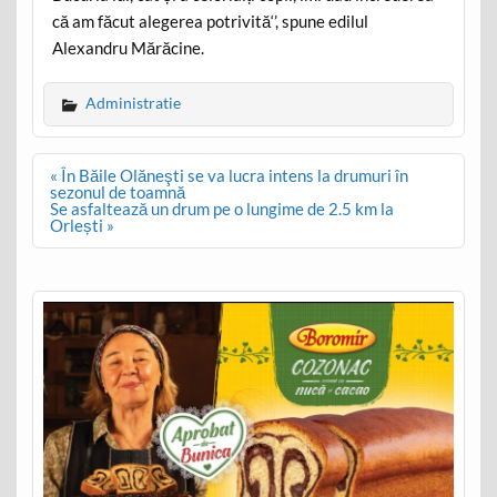
că am făcut alegerea potrivită‘’, spune edilul
Alexandru Mărăcine.
Administratie
Post
« În Băile Olăneşti se va lucra intens la drumuri în
navigation
sezonul de toamnă
Se asfaltează un drum pe o lungime de 2.5 km la
Orlești »