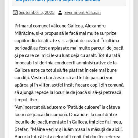
September 5, 2023
Eveniment Valcean
Primarul comunei vâlcene Galicea, Alexandru
Mărăcine, și-a propus să le facă mai multe surprize
copiilor din localitate și s-a ținut de cuvânt. În ultima
perioadă au fost amplasate mai multe parcuri de joacă
și pe care cei mici le-au luat deja cu asalt. Totul arată
impecabil și dorința conducerii administrative de la
Galicea este ca totul să fie păstrat în cele mai bune
condiții. Vestea bună este că astfel de parcuri vor
apărea și în viitor, astfel încât fiecare copil din comună
să ajungă repede la locurile de joacă și să-și petreacă
timpul liber.
“Am încercat să aducem o “Pată de culoare” la câteva
locuri de joacă din comună. Ducându-l la unul dintre
locurile de joacă, montate în Galicea, îmi zice fiul meu,
Ștefan: “Mâine venim și luăm masa la măsuță de aici!”.
Bucuria lui, cât și a celorlalți copii, îmi dau încrederea