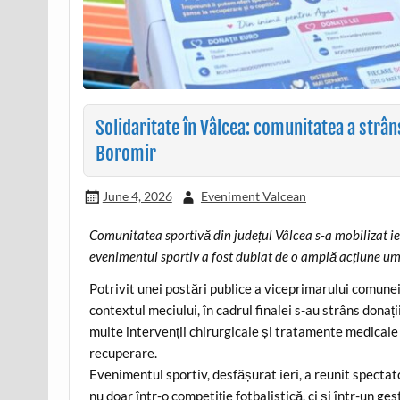
Solidaritate în Vâlcea: comunitatea a strân
Boromir
June 4, 2026
Eveniment Valcean
Comunitatea sportivă din județul Vâlcea s-a mobilizat ie
evenimentul sportiv a fost dublat de o amplă acțiune uma
Potrivit unei postări publice a viceprimarului comun
contextul meciului, în cadrul finalei s-au strâns donați
multe intervenții chirurgicale și tratamente medicale
recuperare.
Evenimentul sportiv, desfășurat ieri, a reunit spectato
nu doar într-o competiție fotbalistică, ci și într-un ge