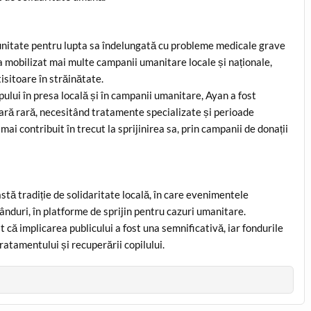
munitate pentru lupta sa îndelungată cu probleme medicale grave
ău a mobilizat mai multe campanii umanitare locale și naționale,
isitoare în străinătate.
ului în presa locală și în campanii umanitare, Ayan a fost
ră rară, necesitând tratamente specializate și perioade
i contribuit în trecut la sprijinirea sa, prin campanii de donații
stă tradiție de solidaritate locală, în care evenimentele
rânduri, în platforme de sprijin pentru cazuri umanitare.
t că implicarea publicului a fost una semnificativă, iar fondurile
ratamentului și recuperării copilului.