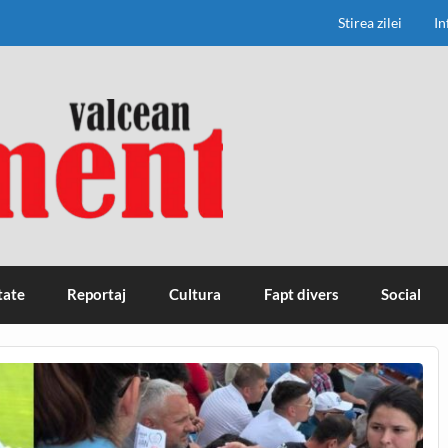
Stirea zilei
In
tate
Reportaj
Cultura
Fapt divers
Social