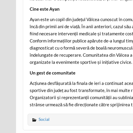
Cine este Ayan
Ayan este un copil din județul Vâlcea cunoscut în co
încă din primii ani de viață. În anii anteriori, cazul s
fiind necesare intervenții medicale și tratamente cost
Conform informațiilor publice apărute de-a lungul timp
diagnosticat cu o formă severă de boală neuromuscula
îndelungate de recuperare. Comunitatea din Vâlcea a ma
organizate la evenimente sportive și inițiative civice.
Un gest de comunitate
Acțiunea desfășurată la finala de ieri a continuat acea
sportive din județ au fost transformate, în mai multe 
Organizatorii și reprezentanții comunității au sublinia
strânse urmează să fie direcționate către sprijinirea t
Social