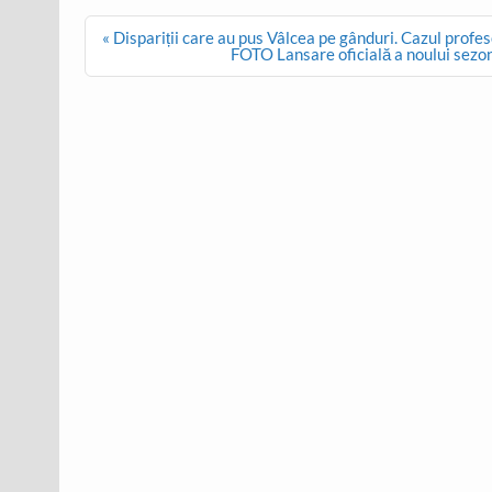
Post
« Dispariții care au pus Vâlcea pe gânduri. Cazul prof
navigation
FOTO Lansare oficială a noului sezon 