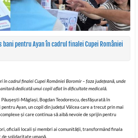
s bani pentru Ayan în cadrul finalei Cupei României
ri în cadrul finalei Cupei României Boromir – faza județeană, unde
nitară dedicată unui copil aflat în dificultate medicală.
ei Păușești-Măglași, Bogdan Teodorescu, desfășurată în
i pentru Ayan, un copil din județul Vâlcea care a trecut prin mai
 complexe și care continua să aibă nevoie de sprijin pentru
ri, oficiali locali și membri ai comunității, transformând finala
st de solidaritate umană.