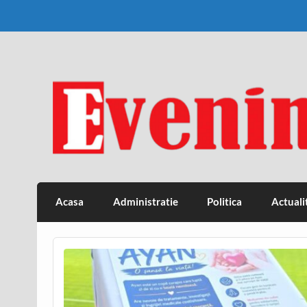
Skip
to
content
Eveniment Valcean
Acasa
Administratie
Politica
Actuali