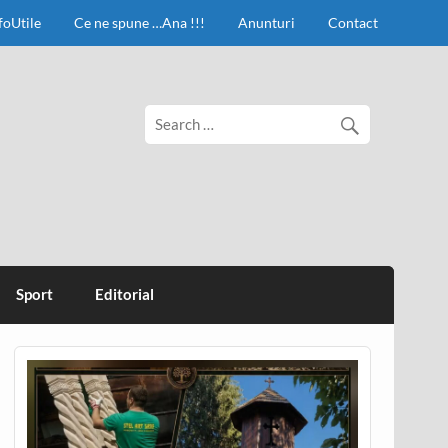
foUtile
Ce ne spune …Ana !!!
Anunturi
Contact
Sport
Editorial