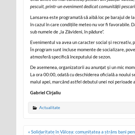
pescuit, printr-un eveniment dedicat comunității pescari
Lansarea este programată să aibă loc pe barajul de la 
în cazul în care condițiile meteo nu vor fi favorabile.
sub numele de „la Zăvideni, în pădure”.
Evenimentul va avea un caracter social și recreativ, 
În program sunt incluse momente de socializare, poveș
atmosferă specifică începutului de sezon.
De asemenea, organizatorii au anunțat și un mic moment
La ora 00:00, odată cu deschiderea oficială a noului s
malul apei, marcând astfel debutul unei noi perioade 
Gabriel Cîrjaliu
Actualitate
Post
« Solidaritate în Vâlcea: comunitatea a strâns bani pe