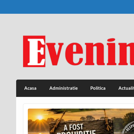
Skip
to
content
Eveniment Valcean
Acasa
Administratie
Politica
Actuali