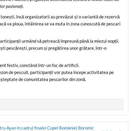
lor pasionați.
Ionești, însă organizatorii au prevăzut și o variantă de rezervă
 Dacă va ploua, întâlnirea se va muta în zona cunoscută de pescari
participanții urmând să petreacă împreună până la miezul nopții.
ti pescărești, precum și pregătirea unor grătare, într-o
 festiv, constând într-un foc de artificii.
ezon de pescuit, participanții vor putea începe activitatea pe
așteptate de comunitatea pescarilor din zonă.
ntru Ayan în cadrul finalei Cupei României Boromir