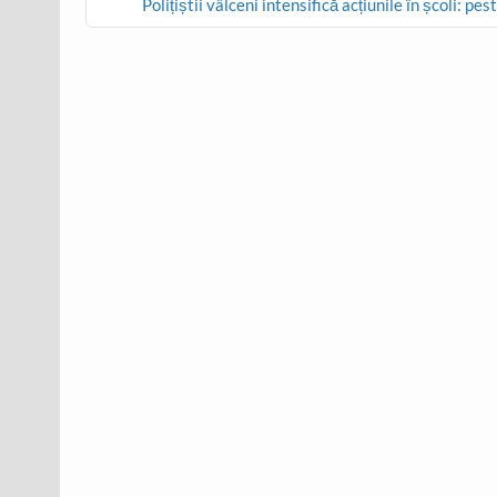
navigation
Polițiștii vâlceni intensifică acțiunile în școli: p