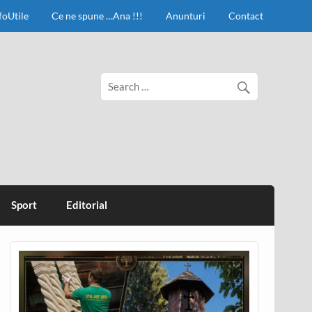
foUtile
Ce ne spune …Ana !!!
Anunturi
Contact
Sport
Editorial