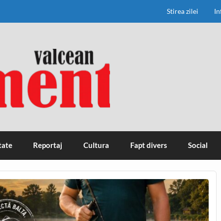
Stirea zilei
In
tate
Reportaj
Cultura
Fapt divers
Social