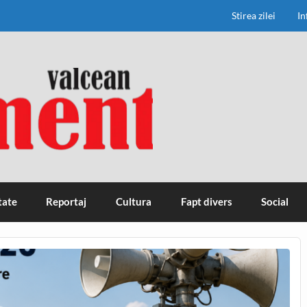
Stirea zilei
In
tate
Reportaj
Cultura
Fapt divers
Social