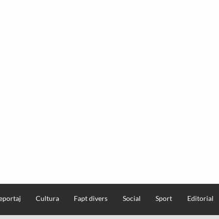
eportaj
Cultura
Fapt divers
Social
Sport
Editorial