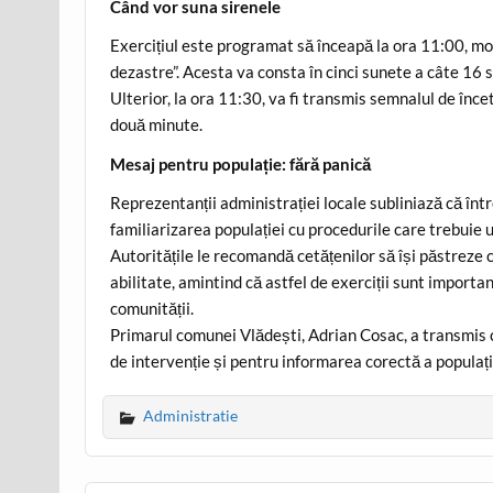
Când vor suna sirenele
Exercițiul este programat să înceapă la ora 11:00, m
dezastre”. Acesta va consta în cinci sunete a câte 16
Ulterior, la ora 11:30, va fi transmis semnalul de înc
două minute.
Mesaj pentru populație: fără panică
Reprezentanții administrației locale subliniază că în
familiarizarea populației cu procedurile care trebuie 
Autoritățile le recomandă cetățenilor să își păstreze c
abilitate, amintind că astfel de exerciții sunt import
comunității.
Primarul comunei Vlădești, Adrian Cosac, a transmis c
de intervenție și pentru informarea corectă a populație
Administratie