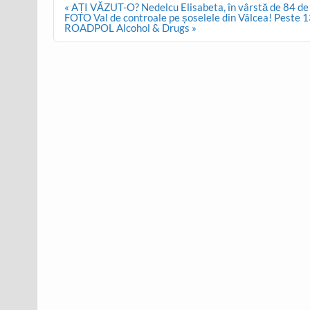
Post
« AȚI VĂZUT-O? Nedelcu Elisabeta, în vârstă de 84 de 
navigation
FOTO Val de controale pe șoselele din Vâlcea! Peste 13
ROADPOL Alcohol & Drugs »