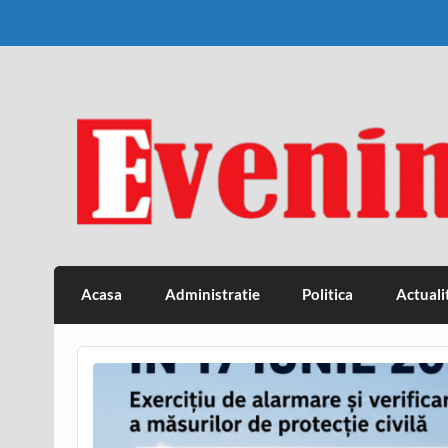
Skip
to
content
Eveniment Valcean
Acasa
Administratie
Politica
Actuali