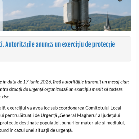
. Autoritățile anunță un exercițiu de protecție
e în data de 17 iunie 2026, însă autoritățile transmit un mesaj clar:
ntru situații de urgență organizează un exercițiu menit să testeze
 risc.
ală, exercițiul va avea loc sub coordonarea Comitetului Local
ului pentru Situații de Urgență „General Magheru” al județului
protecție destinate populației, bunurilor materiale și mediului,
pund în cazul unei situații de urgență.