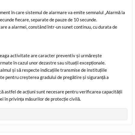
oment în care sistemul de alarmare va emite semnalul „Alarmă la
 secunde fiecare, separate de pauze de 10 secunde.
etare a alarmei, constând într-un sunet continuu, cu durata de
treaga activitate are caracter preventiv și urmărește
urmate în cazul unor dezastre sau situații excepționale.
almul și să respecte indicațiile transmise de instituțiile
ante pentru creșterea gradului de pregătire și siguranță a
ă astfel de acțiuni sunt necesare pentru verificarea capacității
i în privința măsurilor de protecție civilă.