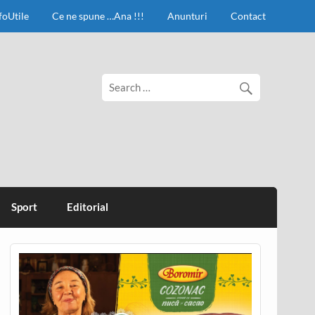
foUtile
Ce ne spune …Ana !!!
Anunturi
Contact
Sport
Editorial