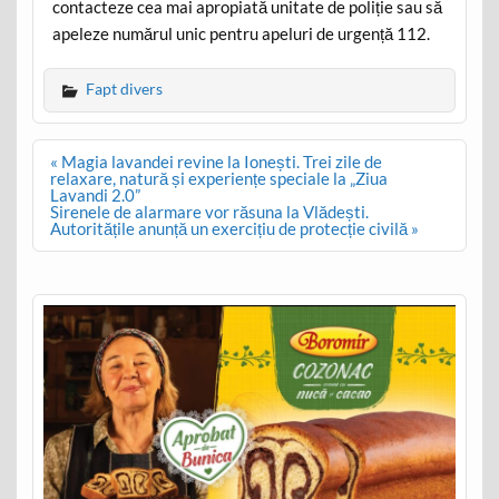
contacteze cea mai apropiată unitate de poliție sau să
apeleze numărul unic pentru apeluri de urgență 112.
Fapt divers
Post
« Magia lavandei revine la Ionești. Trei zile de
navigation
relaxare, natură și experiențe speciale la „Ziua
Lavandi 2.0”
Sirenele de alarmare vor răsuna la Vlădești.
Autoritățile anunță un exercițiu de protecție civilă »