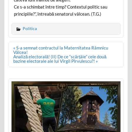
Ce s-a schimbat între timp? Contextul politic sau
principiile?”, întreabă senatorul vâlcean. (T.G.)
Politica
Post
« S-a semnat contractul la Maternitatea Râmnicu
navigation
Vâlcea!
Analiză electorală! (II) De ce “scârțâie” cele două
bazine electorale ale lui Virgil Pîrvulescu?! »