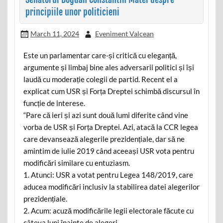
principiile unor politicieni
March 11, 2024
Eveniment Valcean
Este un parlamentar care-și critică cu eleganță,
argumente și limbaj bine ales adversarii politici și își
laudă cu moderație colegii de partid. Recent el a
explicat cum USR și Forța Dreptei schimbă discursul în
funcție de interese.
“Pare că ieri și azi sunt două lumi diferite când vine
vorba de USR și Forța Dreptei. Azi, atacă la CCR legea
care devansează alegerile prezidențiale, dar să ne
amintim de iulie 2019 când aceeași USR vota pentru
modificări similare cu entuziasm.
1. Atunci: USR a votat pentru Legea 148/2019, care
aducea modificări inclusiv la stabilirea datei alegerilor
prezidențiale.
2. Acum: acuză modificările legii electorale făcute cu
câteva luni înainte de alegeri.