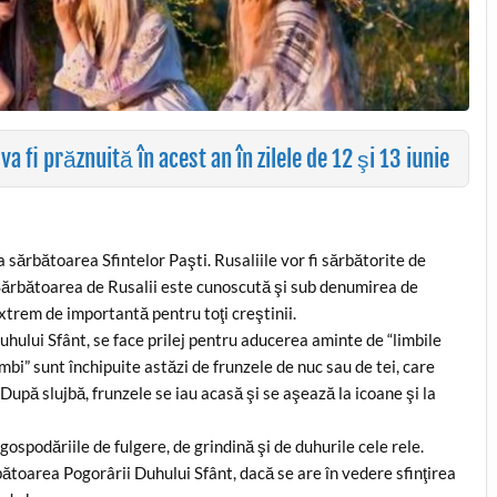
a fi prăznuită în acest an în zilele de 12 şi 13 iunie
la sărbătoarea Sfintelor Paşti. Rusaliile vor fi sărbătorite de
. Sărbătoarea de Rusalii este cunoscută şi sub denumirea de
trem de importantă pentru toţi creştinii.
hului Sfânt, se face prilej pentru aducerea aminte de “limbile
mbi” sunt închipuite astăzi de frunzele de nuc sau de tei, care
. După slujbă, frunzele se iau acasă şi se aşează la icoane şi la
gospodăriile de fulgere, de grindină şi de duhurile cele rele.
ătoarea Pogorârii Duhului Sfânt, dacă se are în vedere sfinţirea