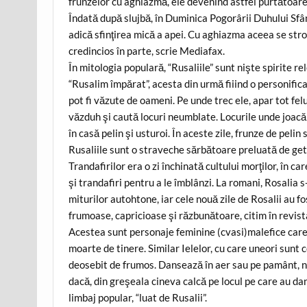
frunzelor cu aghiazmă, ele devenind astfel purtătoare
Îndată după slujbă, în Duminica Pogorârii Duhului Sfâ
adică sfinţirea mică a apei. Cu aghiazma aceea se stro
credincios în parte, scrie Mediafax.
În mitologia populară, “Rusaliile” sunt nişte spirite rel
“Rusalim împărat”, acesta din urmă fiiind o personific
pot fi văzute de oameni. Pe unde trec ele, apar tot fel
văzduh şi caută locuri neumblate. Locurile unde joacă 
în casă pelin şi usturoi. În aceste zile, frunze de pelin
Rusaliile sunt o straveche sărbătoare preluată de get
Trandafirilor era o zi închinată cultului morţilor, în 
şi trandafiri pentru a le îmblânzi. La romani, Rosalia s
miturilor autohtone, iar cele nouă zile de Rosalii au f
frumoase, capricioase şi răzbunătoare, citim în revist
Acestea sunt personaje feminine (cvasi)malefice care t
moarte de tinere. Similar Ielelor, cu care uneori sunt 
deosebit de frumos. Dansează în aer sau pe pamânt, no
dacă, din greşeala cineva calcă pe locul pe care au da
limbaj popular, “luat de Rusalii”.