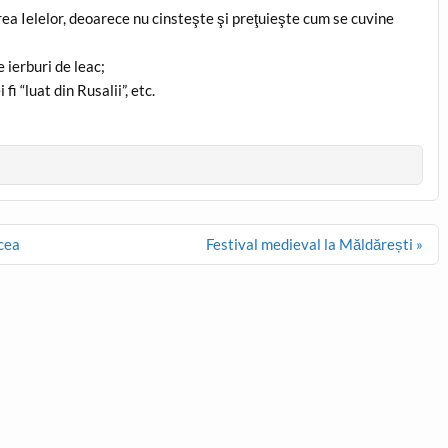
erea Ielelor, deoarece nu cinsteşte şi preţuieşte cum se cuvine
 ierburi de leac;
 fi “luat din Rusalii”, etc.
cea
Festival medieval la Măldărești »