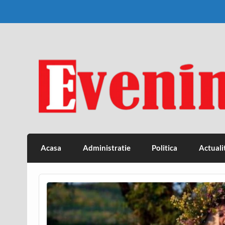
Skip
to
content
Eveniment Valcean
Acasa
Administratie
Politica
Actuali