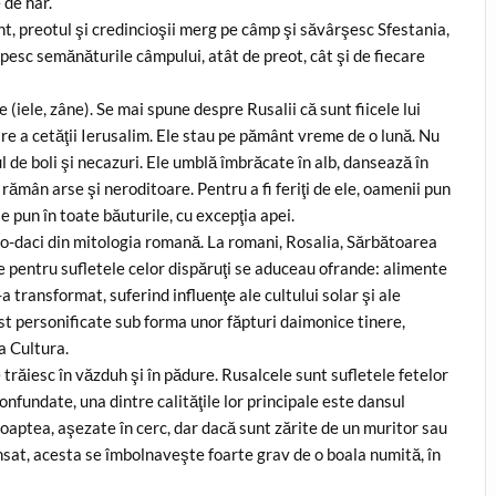
 de har.
nt, preotul şi credincioşii merg pe câmp şi săvârşesc Sfestania,
pesc semănăturile câmpului, atât de preot, cât şi de fiecare
e (iele, zâne). Se mai spune despre Rusalii că sunt fiicele lui
are a cetăţii Ierusalim. Ele stau pe pământ vreme de o lună. Nu
ul de boli şi necazuri. Ele umblă îmbrăcate în alb, dansează în
rămân arse şi neroditoare. Pentru a fi feriţi de ele, oamenii pun
 se pun în toate băuturile, cu excepţia apei.
o-daci din mitologia romană. La romani, Rosalia, Sărbătoarea
care pentru sufletele celor dispăruţi se aduceau ofrande: alimente
-a transformat, suferind influenţe ale cultului solar şi ale
ost personificate sub forma unor făpturi daimonice tinere,
a Cultura.
răiesc în văzduh şi în pădure. Rusalcele sunt sufletele fetelor
confundate, una dintre calităţile lor principale este dansul
aptea, aşezate în cerc, dar dacă sunt zărite de un muritor sau
nsat, acesta se îmbolnaveşte foarte grav de o boala numită, în