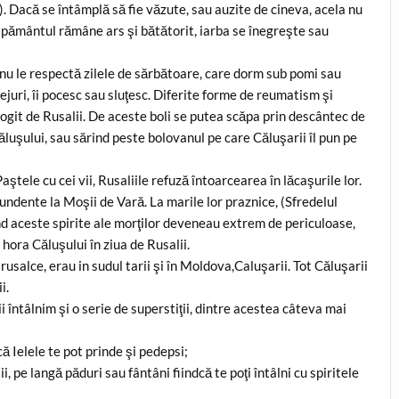
). Dacă se întâmplă să fie văzute, sau auzite de cineva, acela nu
, pământul rămâne ars şi bătătorit, iarba se înegreşte sau
 nu le respectă zilele de sărbătoare, care dorm sub pomi sau
tejuri, îi pocesc sau sluţesc. Diferite forme de reumatism şi
ologit de Rusalii. De aceste boli se putea scăpa prin descântec de
Căluşului, sau sărind peste bolovanul pe care Căluşarii îl pun pe
tele cu cei vii, Rusaliile refuză întoarcearea în lăcaşurile lor.
undente la Moşii de Vară. La marile lor praznice, (Sfredelul
 când aceste spirite ale morţilor deveneau extrem de periculoase,
 hora Căluşului în ziua de Rusalii.
usalce, erau in sudul tarii şi în Moldova,Caluşarii. Tot Căluşarii
i.
ii întâlnim şi o serie de superstiţii, dintre acestea câteva mai
că Ielele te pot prinde şi pedepsi;
ii, pe langă păduri sau fântâni fiindcă te poţi întâlni cu spiritele