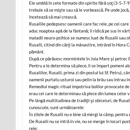
Ele umblă în cete formate din spirite fără soţ (3-5-7-9
trebuie să se mişte sau să le vorbească. Pe unde jocă
încetează să mai crească.
Rusaliile pedepsesc oamenii care fac rele, pe cei care
aduc noaptea apă de la fântană; îi ridică pe sus în vâr
maladii neuro-psihice se numesc luat de Rusalii sau 
Rusalii, citind din cărţi la mânastire, intrând în Hora 
pământ.
După ce părăsesc mormintele în Joia Mare şi petrec Paş
Pentru a le determina să plece, li se împart pomeni ab
Rusaliilor, Rusalii, prima zi din postul lui Sf. Petru),
oamenii purtatu usturoi sau pelin la brâu sau intrau în
Remediul magic-ritual impotriva bolilor provocate de r
erau cei care le determinau să plece din lumea celor vi
Pe lângă multitudinea de tradiţii şi obiceiuri, de Rusal
cunoscute, sunt următoarele:
În zilele de Rusalii nu e bine să mergi la câmp, pentru 
De Rusalii nu se intră în vie, nu se merge în locuri pust
rele;