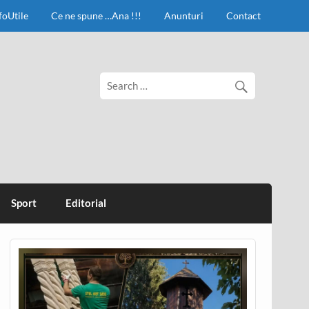
foUtile
Ce ne spune …Ana !!!
Anunturi
Contact
Sport
Editorial