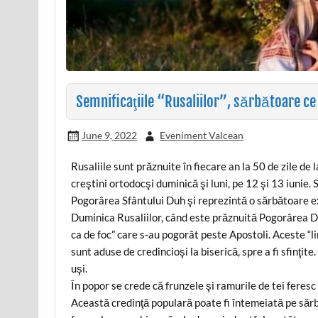
Semnificaţiile “Rusaliilor”, sărbătoare ce v
June 9, 2022
Eveniment Valcean
Rusaliile sunt prăznuite în fiecare an la 50 de zile de 
creştini ortodocşi duminică şi luni, pe 12 şi 13 iunie
Pogorârea Sfântului Duh şi reprezintă o sărbătoare ex
Duminica Rusaliilor, când este prăznuită Pogorârea Du
ca de foc” care s-au pogorât peste Apostoli. Aceste “li
sunt aduse de credincioşi la biserică, spre a fi sfinţite
uşi.
În popor se crede că frunzele şi ramurile de tei feresc 
Această credinţă populară poate fi întemeiată pe sărb