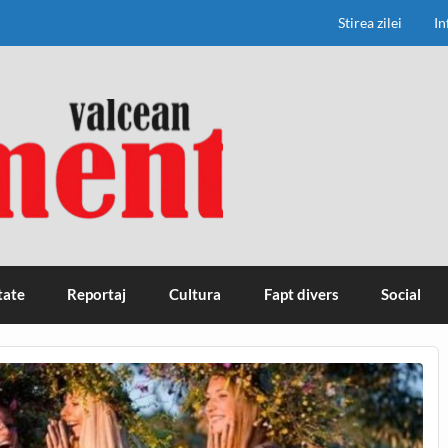
Stirea zilei
In
tate
Reportaj
Cultura
Fapt divers
Social