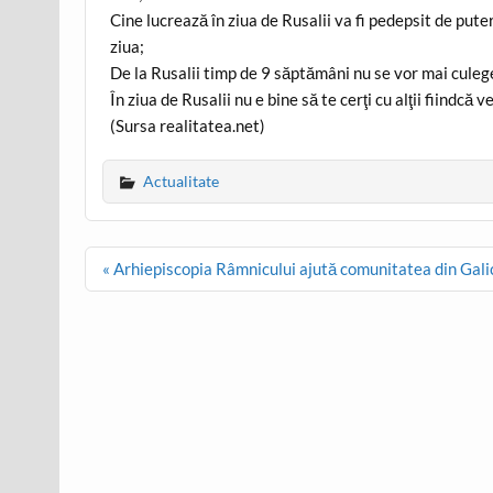
Cine lucrează în ziua de Rusalii va fi pedepsit de put
ziua;
De la Rusalii timp de 9 săptămâni nu se vor mai culege
În ziua de Rusalii nu e bine să te cerţi cu alţii fiindcă vei
(Sursa realitatea.net)
Actualitate
Post
« Arhiepiscopia Râmnicului ajută comunitatea din Gali
navigation