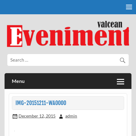
Skip
to
content
Eveniment Valcean
Menu
IMG-20151211-WA0000
December 12, 2015
admin