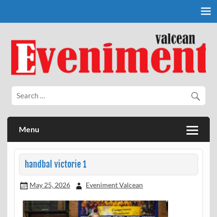
Skip
to
content
Eveniment Valcean
Menu
handbal victorie 1
May 25, 2026
Eveniment Valcean