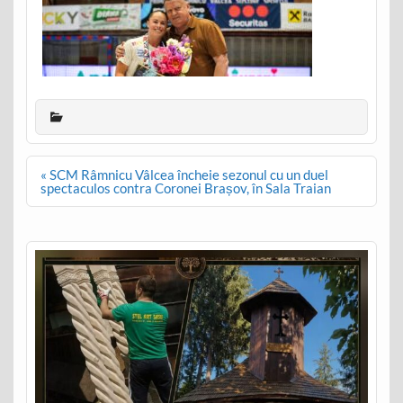
Post
« SCM Râmnicu Vâlcea încheie sezonul cu un duel
navigation
spectaculos contra Coronei Brașov, în Sala Traian