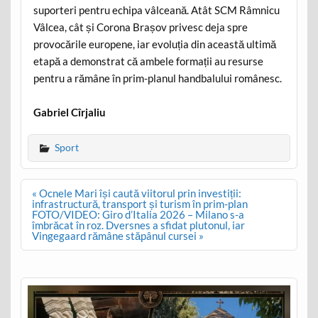
suporteri pentru echipa vâlceană. Atât SCM Râmnicu
Vâlcea, cât și Corona Brașov privesc deja spre
provocările europene, iar evoluția din această ultimă
etapă a demonstrat că ambele formații au resurse
pentru a rămâne în prim-planul handbalului românesc.
Gabriel Cîrjaliu
Sport
Post
« Ocnele Mari își caută viitorul prin investiții:
navigation
infrastructură, transport și turism în prim-plan
FOTO/VIDEO: Giro d’Italia 2026 – Milano s-a
îmbrăcat în roz. Dversnes a sfidat plutonul, iar
Vingegaard rămâne stăpânul cursei »