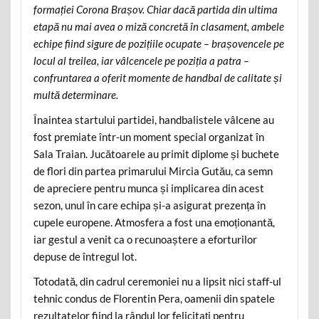
formației Corona Brașov. Chiar dacă partida din ultima
etapă nu mai avea o miză concretă în clasament, ambele
echipe fiind sigure de pozițiile ocupate – brașovencele pe
locul al treilea, iar vâlcencele pe poziția a patra –
confruntarea a oferit momente de handbal de calitate și
multă determinare.
Înaintea startului partidei, handbalistele vâlcene au
fost premiate într-un moment special organizat în
Sala Traian. Jucătoarele au primit diplome și buchete
de flori din partea primarului Mircia Gutău, ca semn
de apreciere pentru munca și implicarea din acest
sezon, unul în care echipa și-a asigurat prezența în
cupele europene. Atmosfera a fost una emoționantă,
iar gestul a venit ca o recunoaștere a eforturilor
depuse de întregul lot.
Totodată, din cadrul ceremoniei nu a lipsit nici staff-ul
tehnic condus de Florentin Pera, oamenii din spatele
rezultatelor fiind la rândul lor felicitați pentru