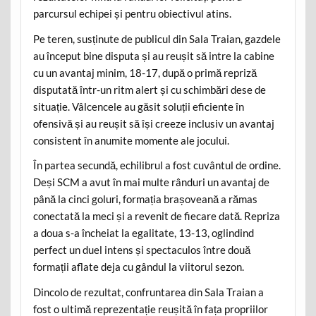
parcursul echipei și pentru obiectivul atins.
Pe teren, susținute de publicul din Sala Traian, gazdele
au început bine disputa și au reușit să intre la cabine
cu un avantaj minim, 18-17, după o primă repriză
disputată într-un ritm alert și cu schimbări dese de
situație. Vâlcencele au găsit soluții eficiente în
ofensivă și au reușit să își creeze inclusiv un avantaj
consistent în anumite momente ale jocului.
În partea secundă, echilibrul a fost cuvântul de ordine.
Deși SCM a avut în mai multe rânduri un avantaj de
până la cinci goluri, formația brașoveană a rămas
conectată la meci și a revenit de fiecare dată. Repriza
a doua s-a încheiat la egalitate, 13-13, oglindind
perfect un duel intens și spectaculos între două
formații aflate deja cu gândul la viitorul sezon.
Dincolo de rezultat, confruntarea din Sala Traian a
fost o ultimă reprezentație reușită în fața propriilor