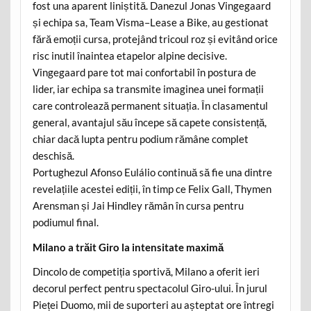
fost una aparent liniștită. Danezul Jonas Vingegaard
și echipa sa, Team Visma–Lease a Bike, au gestionat
fără emoții cursa, protejând tricoul roz și evitând orice
risc inutil înaintea etapelor alpine decisive.
Vingegaard pare tot mai confortabil în postura de
lider, iar echipa sa transmite imaginea unei formații
care controlează permanent situația. În clasamentul
general, avantajul său începe să capete consistență,
chiar dacă lupta pentru podium rămâne complet
deschisă.
Portughezul Afonso Eulálio continuă să fie una dintre
revelațiile acestei ediții, în timp ce Felix Gall, Thymen
Arensman și Jai Hindley rămân în cursa pentru
podiumul final.
Milano a trăit Giro la intensitate maximă
Dincolo de competiția sportivă, Milano a oferit ieri
decorul perfect pentru spectacolul Giro-ului. În jurul
Pieței Duomo, mii de suporteri au așteptat ore întregi