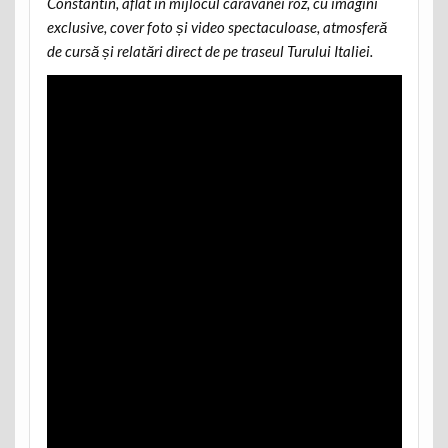
Constantin, aflat în mijlocul caravanei roz, cu imagini
exclusive, cover foto și video spectaculoase, atmosferă
de cursă și relatări direct de pe traseul Turului Italiei.