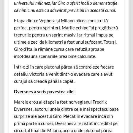
universului milanez, iar Giro a oferit încă o demonstrație
că nimic nu este cu adevărat previzibil în această cursă.
Etapa dintre Voghera și Milano părea construită
perfect pentru sprinteri. Marile echipe își pregătiseră
trenurile pentru un sprint masiv, iar ritmul impus pe
ultimele zeci de kilometri a fost unul sufocant. Totuși,
Giro d’Italia rămâne cursa care refuză aproape
întotdeauna scenariile prea bine calculate.
Într-o zi în care plutonul părea să controleze fiecare
detaliu, victoria a venit dintr-o evadare care a avut
curajul să creadă până la capăt.
Dversnes a scris povestea zilei
Marele erou al etapei a fost norvegianul Fredrik
Dversnes, autorul uneia dintre cele mai spectaculoase
surprize ale acestui Giro. Plecat în evadare încă din
prima parte a cursei, Dversnes a rezistat incredibil pe
circuitul final din Milano, acolo unde plutonul părea