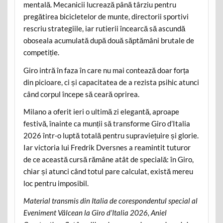
mentală. Mecanicii lucrează până târziu pentru
pregătirea bicicletelor de munte, directorii sportivi
rescriu strategiile, iar rutierii încearcă să ascundă
oboseala acumulată după două săptămâni brutale de
competiție.
Giro intră în faza în care nu mai contează doar forța
din picioare, ci și capacitatea de a rezista psihic atunci
când corpul începe să ceară oprirea.
Milano a oferit ieri o ultimă zi elegantă, aproape
festivă, înainte ca munții să transforme Giro d’Italia
2026 într-o luptă totală pentru supraviețuire și glorie.
Iar victoria lui Fredrik Dversnes a reamintit tuturor
de ce această cursă rămâne atât de specială: în Giro,
chiar și atunci când totul pare calculat, există mereu
loc pentru imposibil.
Material transmis din Italia de corespondentul special al
Eveniment Vâlcean la Giro d’Italia 2026, Aniel