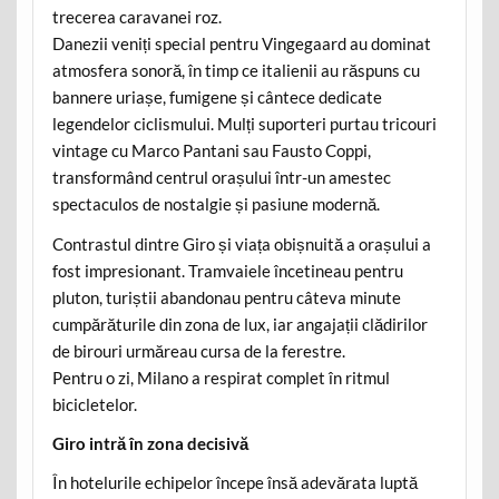
trecerea caravanei roz.
Danezii veniți special pentru Vingegaard au dominat
atmosfera sonoră, în timp ce italienii au răspuns cu
bannere uriașe, fumigene și cântece dedicate
legendelor ciclismului. Mulți suporteri purtau tricouri
vintage cu Marco Pantani sau Fausto Coppi,
transformând centrul orașului într-un amestec
spectaculos de nostalgie și pasiune modernă.
Contrastul dintre Giro și viața obișnuită a orașului a
fost impresionant. Tramvaiele încetineau pentru
pluton, turiștii abandonau pentru câteva minute
cumpărăturile din zona de lux, iar angajații clădirilor
de birouri urmăreau cursa de la ferestre.
Pentru o zi, Milano a respirat complet în ritmul
bicicletelor.
Giro intră în zona decisivă
În hotelurile echipelor începe însă adevărata luptă