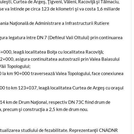
uleşti, Curtea de Argeş, Ţigveni, Văleni, Racoviţă şi Tălmaciu,
se va întinde pe circa 123 de kilometri şi va costa 1,6 miliarde
nia Naţională de Administrare a Infrastructurii Rutiere
gura legatura intre DN 7 (Defileul Vaii Oltului) prin continuarea
000, leagă localitatea Boiţa cu localitatea Racoviţă;
2+000, asigura continuitatea autostrazii prin Valea Baiasului
Văii Topologului;
0 la km 90+000 traversează Valea Topologului, face conexiunea
000 to km 123+037, leagă localitatea Curtea de Argeş cu oraşul
 a 14 km de Drum Naţional, respectiv DN 73C fiind drum de
, precum şi construcţia a 2,5 km de drum nou.
tualizarea studiului de fezabilitate. Reprezentanţii CNADNR