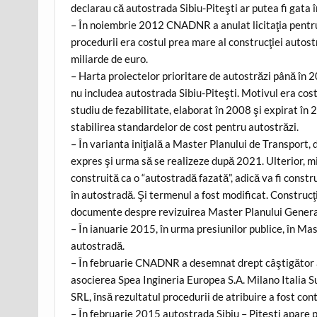
declarau că autostrada Sibiu-Piteşti ar putea fi gata 
– În noiembrie 2012 CNADNR a anulat licitaţia pentru 
procedurii era costul prea mare al construcţiei autostr
miliarde de euro.
– Harta proiectelor prioritare de autostrăzi până în
nu includea autostrada Sibiu-Piteşti. Motivul era cost
studiu de fezabilitate, elaborat în 2008 şi expirat în
stabilirea standardelor de cost pentru autostrăzi.
– În varianta iniţială a Master Planului de Transport,
expres şi urma să se realizeze după 2021. Ulterior, min
construită ca o “autostradă fazată”, adică va fi const
în autostradă. Şi termenul a fost modificat. Construc
documente despre revizuirea Master Planului Genera
– În ianuarie 2015, în urma presiunilor publice, în Mas
autostradă.
– În februarie CNADNR a desemnat drept câştigător al
asocierea Spea Ingineria Europea S.A. Milano Italia 
SRL, însă rezultatul procedurii de atribuire a fost con
– În februarie 2015 autostrada Sibiu – Piteşti apare p