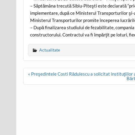
– Săptămâna trecută Sibiu-Piteşti este declarată “prio
implementare, după ce Ministerul Transporturilor şi-a
Ministerul Transporturilor promite începerea lucrărilo
– După finalizarea studiului de fezabilitate, compania 
constructorului. Contractul va fi împărţit pe loturi, f
Actualitate
Post
« Preşedintele Costi Rădulescu a solicitat instituţiilor 
navigation
Bărb