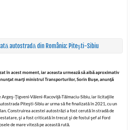
tată autostradă din România: Piteşti-Sibiu
izat în acest moment, iar aceasta urmează să aibă aproximativ
 anunţat marţi ministrul Transporturilor, Sorin Buşe, anunţă
 Argeş-Ţigveni-Văleni-Racoviţă-Tălmaciu-Sibiu, iar licitaţiile
utostrada Piteşti-Sibiu ar urma să fie finalizată în 2021, cu un
n. Construirea acestei autostrăzi a fost cerută în stradă de
estatare, şi a fost criticată în trecut şi de fostul şef al Ford
osele de mare viteză pe această rută.