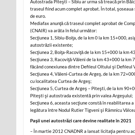
Autostrada Piteşti – Sibiu ar urma să treacă prin Băic
traseul fiind acum complet aprobat. În total, şoseaua 
de euro.
Mediafax anunţă că traseul complet aprobat de Compa
(CNAIR) va arăta în felul următor:
Secţiunea 1, Sibiu-Boiţa, de la km 0 la km 15+000, asi
autostrăzii existente;
Secţiunea 2, Boiţa-Racoviţă de la km 15+000 la km 43+
Secţiunea 3, Racoviţă-Văleni de la km 43+000 la km 7
făcând conexiunea dintre Defileul Oltului şi Defileul 
Secţiunea 4, Văleni-Curtea de Argeş, de la km 72+00
cu localitatea Curtea de Argeş;
Secţiunea 5, Curtea de Argeş – Piteşti, de la km 90+
Piteşti şi autostrada existentă prin valea Argeşului;
Secţiunea 6, aceasta secţiune constă în reabilitarea
legătura între Nodul Rutier Tigveni şi Râmnicu Vâlcea
Paşii unei autostrăzi care devine realitate în 2021
– În martie 2012 CNADNR a lansat licitaţia pentru ac