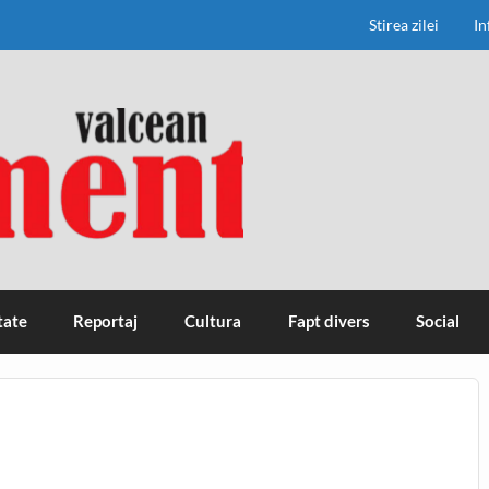
Stirea zilei
In
tate
Reportaj
Cultura
Fapt divers
Social