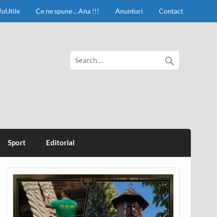
foUtile
Ce ne spune …Ana !!!
Anunturi
Contact
Sport
Editorial