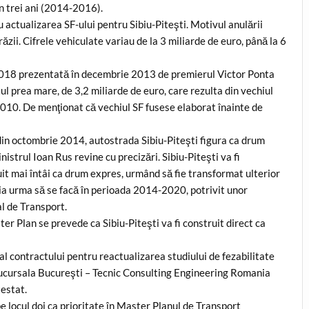
în trei ani (2014-2016).
actualizarea SF-ului pentru Sibiu-Piteşti. Motivul anulării
ăzii. Cifrele vehiculate variau de la 3 miliarde de euro, până la 6
 2018 prezentată în decembrie 2013 de premierul Victor Ponta
ul prea mare, de 3,2 miliarde de euro, care rezulta din vechiul
 2010. De menţionat că vechiul SF fusese elaborat înainte de
 din octombrie 2014, autostrada Sibiu-Piteşti figura ca drum
istrul Ioan Rus revine cu precizări. Sibiu-Piteşti va fi
ruit mai întâi ca drum expres, urmând să fie transformat ulterior
ţia urma să se facă în perioada 2014-2020, potrivit unor
l de Transport.
ter Plan se prevede ca Sibiu-Piteşti va fi construit direct ca
 contractului pentru reactualizarea studiului de fezabilitate
Sucursala Bucureşti – Tecnic Consulting Engineering Romania
testat.
e locul doi ca prioritate în Master Planul de Transport