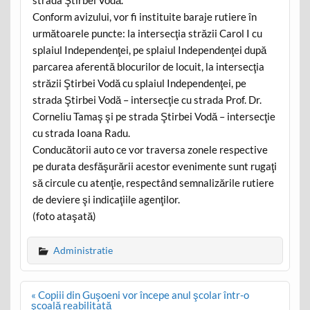
Conform avizului, vor fi instituite baraje rutiere în
următoarele puncte: la intersecţia străzii Carol I cu
splaiul Independenţei, pe splaiul Independenţei după
parcarea aferentă blocurilor de locuit, la intersecţia
străzii Ştirbei Vodă cu splaiul Independenţei, pe
strada Ştirbei Vodă – intersecţie cu strada Prof. Dr.
Corneliu Tamaş şi pe strada Ştirbei Vodă – intersecţie
cu strada Ioana Radu.
Conducătorii auto ce vor traversa zonele respective
pe durata desfăşurării acestor evenimente sunt rugaţi
să circule cu atenţie, respectând semnalizările rutiere
de deviere şi indicaţiile agenţilor.
(foto ataşată)
Administratie
Post
« Copiii din Guşoeni vor începe anul şcolar într-o
navigation
şcoală reabilitată