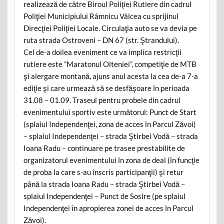
realizează de către Biroul Poliţiei Rutiere din cadrul
Poliţiei Municipiului Râmnicu Vâlcea cu sprijinul
Direcţiei Poliţiei Locale. Circulaţia auto se va devia pe
ruta strada Ostroveni – DN 67 (str. Ştrandului).
Cel de-a doilea eveniment ce va implica restricţii
rutiere este ”Maratonul Olteniei”, competiţie de MTB
şi alergare montană, ajuns anul acesta la cea de-a 7-a
ediţie şi care urmează să se desfăşoare în perioada
31.08 – 01.09. Traseul pentru probele din cadrul
evenimentului sportiv este următorul: Punct de Start
(splaiul Independenţei, zona de acces în Parcul Zăvoi)
– splaiul Independenţei – strada Ştirbei Vodă – strada
Ioana Radu – continuare pe trasee prestabilite de
organizatorul evenimentului în zona de deal (în funcţie
de proba la care s-au înscris participanţii) şi retur
până la strada Ioana Radu – strada Ştirbei Vodă –
splaiul Independenţei – Punct de Sosire (pe splaiul
Independenţei în apropierea zonei de acces în Parcul
Zăvoi).